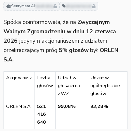
Sentyment AI:
neutralny
akcjonariusze
Spółka poinformowała, że na
Zwyczajnym
Walnym Zgromadzeniu w dniu 12 czerwca
2026
jedynym akcjonariuszem z udziałem
przekraczającym próg
5% głosów
był
ORLEN
S.A.
.
Akcjonariusz
Liczba
Udział w
Udział w
głosów
głosach na
ogólnej liczbie
ZWZ
głosów
ORLEN S.A.
521
99,08%
93,28%
416
640