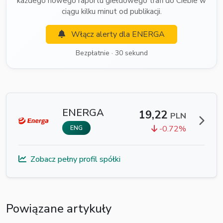
każdego nowego raportu giełdowego trafi do Ciebie w
ciągu kilku minut od publikacji.
Włącz alerty dla ENERGA
Bezpłatnie · 30 sekund
ENERGA
19,22
PLN
-0.72%
ENG
Zobacz pełny profil spółki
Powiązane artykuły