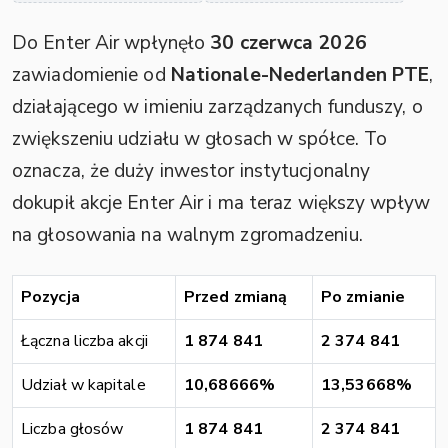
Do Enter Air wpłynęło
30 czerwca 2026
zawiadomienie od
Nationale-Nederlanden PTE
,
działającego w imieniu zarządzanych funduszy, o
zwiększeniu udziału w głosach w spółce. To
oznacza, że duży inwestor instytucjonalny
dokupił akcje Enter Air i ma teraz większy wpływ
na głosowania na walnym zgromadzeniu.
Pozycja
Przed zmianą
Po zmianie
Łączna liczba akcji
1 874 841
2 374 841
Udział w kapitale
10,68666%
13,53668%
Liczba głosów
1 874 841
2 374 841