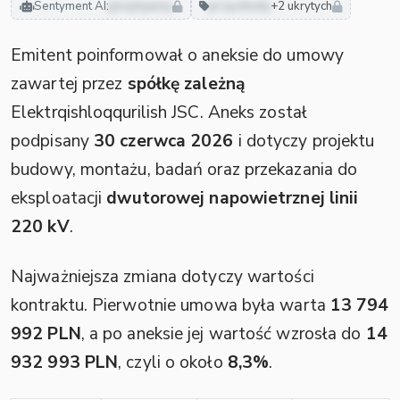
Sentyment AI:
pozytywny
przychody
+2 ukrytych
Emitent poinformował o aneksie do umowy
zawartej przez
spółkę zależną
Elektrqishloqqurilish JSC. Aneks został
podpisany
30 czerwca 2026
i dotyczy projektu
budowy, montażu, badań oraz przekazania do
eksploatacji
dwutorowej napowietrznej linii
220 kV
.
Najważniejsza zmiana dotyczy wartości
kontraktu. Pierwotnie umowa była warta
13 794
992 PLN
, a po aneksie jej wartość wzrosła do
14
932 993 PLN
, czyli o około
8,3%
.