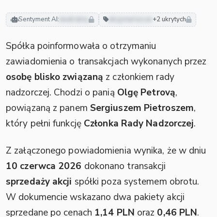
Sentyment AI:
neutralny
akcjonariusze
+2 ukrytych
Spółka poinformowała o otrzymaniu
zawiadomienia o transakcjach wykonanych przez
osobę blisko związaną
z członkiem rady
nadzorczej. Chodzi o panią
Olgę Petrovą
,
powiązaną z panem
Sergiuszem Pietroszem
,
który pełni funkcję
Członka Rady Nadzorczej
.
Z załączonego powiadomienia wynika, że w dniu
10 czerwca 2026
dokonano transakcji
sprzedaży akcji
spółki poza systemem obrotu.
W dokumencie wskazano dwa pakiety akcji
sprzedane po cenach
1,14 PLN
oraz
0,46 PLN
.