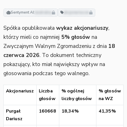
Sentyment AI:
neutralny
akcjonariusze
Spółka opublikowała
wykaz akcjonariuszy
,
którzy mieli co najmniej
5% głosów
na
Zwyczajnym Walnym Zgromadzeniu z dnia
18
czerwca 2026
. To dokument techniczny
pokazujący, kto miał największy wpływ na
głosowania podczas tego walnego.
Akcjonariusz
Liczba
% ogólnej
% głosów
głosów
liczby głosów
na WZ
Purgał
160668
18,34%
41,35%
Dariusz