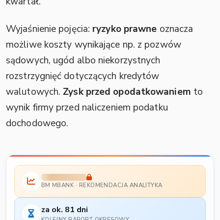
kwartał.
Wyjaśnienie pojęcia:
ryzyko prawne
oznacza
możliwe koszty wynikające np. z pozwów
sądowych, ugód albo niekorzystnych
rozstrzygnięć dotyczących kredytów
walutowych.
Zysk przed opodatkowaniem
to
wynik firmy przed naliczeniem podatku
dochodowego.
BM MBANK · REKOMENDACJA ANALITYKA
za ok. 81 dni
KOLEJNY RAPORT OKRESOWY