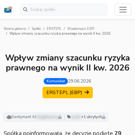
Strona główna
Spółki
ERSTEPL
Wiadomości ESPI
Wpływ zmiany szacunku ryzyka prawnego na wynik II kw. 2026
Wpływ zmiany szacunku ryzyka
prawnego na wynik II kw. 2026
29.06.2026
Komunikat
ERSTEPL (EBP)
Sentyment AI:
negatywny
zyski
+1 ukrytych
Spółka poinformowała, że decyzje podjęte
29