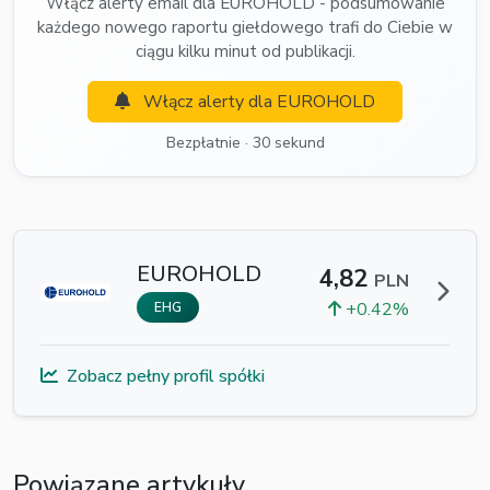
Włącz alerty email dla EUROHOLD - podsumowanie
każdego nowego raportu giełdowego trafi do Ciebie w
ciągu kilku minut od publikacji.
Włącz alerty dla EUROHOLD
Bezpłatnie · 30 sekund
EUROHOLD
4,82
PLN
+0.42%
EHG
Zobacz pełny profil spółki
Powiązane artykuły