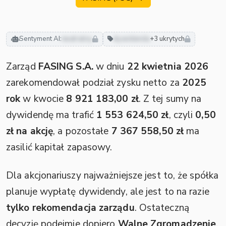
Sentyment AI:
neutralny
dywidenda
+3 ukrytych
Zarząd
FASING S.A.
w dniu
22 kwietnia 2026
zarekomendował podział zysku netto za
2025
rok
w kwocie
8 921 183,00 zł
. Z tej sumy na
dywidendę ma trafić
1 553 624,50 zł
, czyli
0,50
zł na akcję
, a pozostałe
7 367 558,50 zł
ma
zasilić kapitał zapasowy.
Dla akcjonariuszy najważniejsze jest to, że spółka
planuje wypłatę dywidendy, ale jest to na razie
tylko rekomendacja zarządu
. Ostateczną
decyzję podejmie dopiero
Walne Zgromadzenie
.