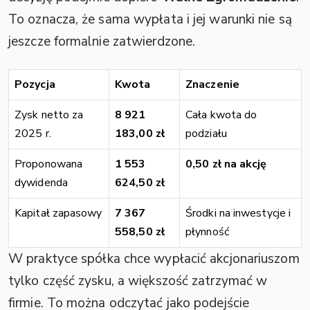
To oznacza, że sama wypłata i jej warunki nie są
jeszcze formalnie zatwierdzone.
Pozycja
Kwota
Znaczenie
Zysk netto za
8 921
Cała kwota do
2025 r.
183,00 zł
podziału
Proponowana
1 553
0,50 zł na akcję
dywidenda
624,50 zł
Kapitał zapasowy
7 367
Środki na inwestycje i
558,50 zł
płynność
W praktyce spółka chce wypłacić akcjonariuszom
tylko część zysku, a większość zatrzymać w
firmie. To można odczytać jako podejście