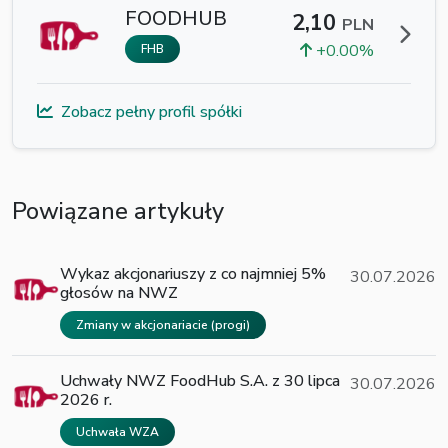
FOODHUB
2,10
PLN
+0.00%
FHB
Zobacz pełny profil spółki
Powiązane artykuły
Wykaz akcjonariuszy z co najmniej 5%
30.07.2026
głosów na NWZ
Zmiany w akcjonariacie (progi)
Uchwały NWZ FoodHub S.A. z 30 lipca
30.07.2026
2026 r.
Uchwała WZA