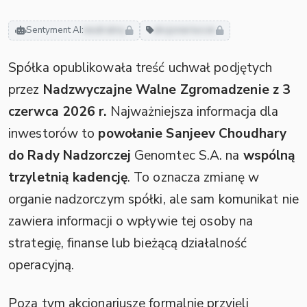
Sentyment AI:
neutralny
akcjonariusze
Spółka opublikowała treść uchwał podjętych
przez
Nadzwyczajne Walne Zgromadzenie z 3
czerwca 2026 r.
Najważniejsza informacja dla
inwestorów to
powołanie Sanjeev Choudhary
do Rady Nadzorczej
Genomtec S.A. na
wspólną
trzyletnią kadencję
. To oznacza zmianę w
organie nadzorczym spółki, ale sam komunikat nie
zawiera informacji o wpływie tej osoby na
strategię, finanse lub bieżącą działalność
operacyjną.
Poza tym akcjonariusze formalnie przyjęli