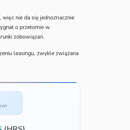
 więc nie da się jednoznacznie
 sygnał o przełomie w
arunki zobowiązań.
eniu leasingu, zwykle związana
SOWY
S
(HRS)