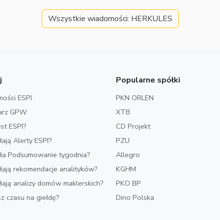
Wszystkie wiadomości: HERKULES
j
Popularne spółki
ości ESPI
PKN ORLEN
arz GPW
XTB
est ESPI?
CD Projekt
ałają Alerty ESPI?
PZU
iała Podsumowanie tygodnia?
Allegro
ałają rekomendacje analityków?
KGHM
ałają analizy domów maklerskich?
PKO BP
z czasu na giełdę?
Dino Polska