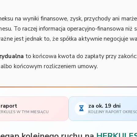
ksu na wyniki finansowe, zysk, przychody ani marże,
iznesu. To raczej informacja operacyjno-finansowa niż
ważne jest jednak to, że spółka aktywnie negocjuje w
zydualna
to końcowa kwota do zapłaty przy zakończ
 albo końcowym rozliczeniem umowy.
 raport
za ok. 19 dni
ERKULES W TYM MIESIĄCU
KOLEJNY RAPORT OKRE
zegap kolejnego ruchu na
HERKULE