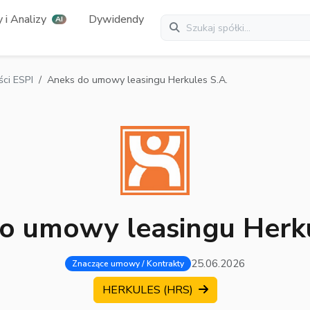
 i Analizy
Dywidendy
AI
ci ESPI
Aneks do umowy leasingu Herkules S.A.
o umowy leasingu Herku
25.06.2026
Znaczące umowy / Kontrakty
HERKULES (HRS)