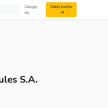
Zaloguj
Załóż konto
się
les S.A.