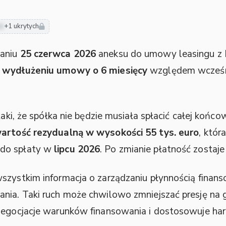
ie
+1 ukrytych
saniu
25 czerwca 2026
aneksu do umowy leasingu z M
a
wydłużeniu umowy o 6 miesięcy
względem wcześni
taki, że spółka nie będzie musiała spłacić całej końc
artość rezydualną w wysokości 55 tys. euro
, któ
 do spłaty w
lipcu 2026
. Po zmianie płatność zostaje
szystkim informacja o zarządzaniu płynnością finanso
nia. Taki ruch może chwilowo zmniejszać presję na 
enegocjacje warunków finansowania i dostosowuje h