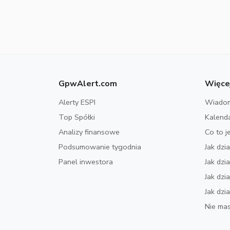
GpwAlert.com
Więce
Alerty ESPI
Wiadom
Top Spółki
Kalend
Analizy finansowe
Co to j
Podsumowanie tygodnia
Jak dzi
Panel inwestora
Jak dz
Jak dzi
Jak dzi
Nie mas