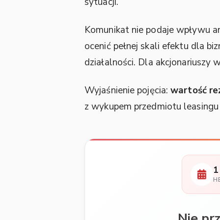
sytuacji.
Komunikat nie podaje wpływu ane
ocenić pełnej skali efektu dla b
działalności. Dla akcjonariuszy 
Wyjaśnienie pojęcia:
wartość re
z wykupem przedmiotu leasingu
1
H
Nie pr