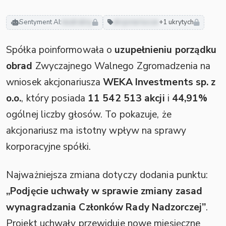
Sentyment AI:
neutralny
akcjonariusze
+1 ukrytych
Spółka poinformowała o
uzupełnieniu porządku
obrad
Zwyczajnego Walnego Zgromadzenia na
wniosek akcjonariusza
WEKA Investments sp. z
o.o.
, który posiada
11 542 513 akcji
i
44,91%
ogólnej liczby głosów. To pokazuje, że
akcjonariusz ma istotny wpływ na sprawy
korporacyjne spółki.
Najważniejsza zmiana dotyczy dodania punktu:
„Podjęcie uchwały w sprawie zmiany zasad
wynagradzania Członków Rady Nadzorczej”
.
Projekt uchwały przewiduje nowe miesięczne