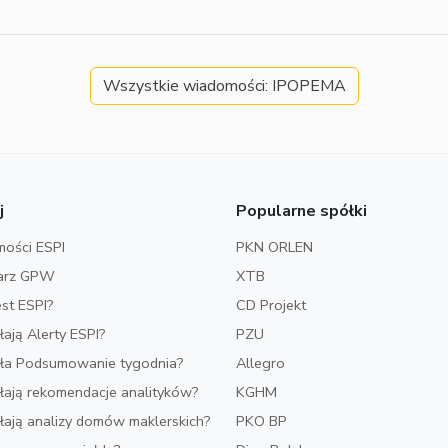
Wszystkie wiadomości: IPOPEMA
j
Popularne spółki
ości ESPI
PKN ORLEN
arz GPW
XTB
est ESPI?
CD Projekt
ałają Alerty ESPI?
PZU
iała Podsumowanie tygodnia?
Allegro
ałają rekomendacje analityków?
KGHM
ałają analizy domów maklerskich?
PKO BP