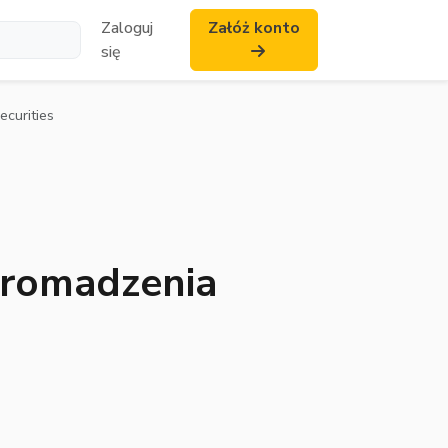
Zaloguj
Załóż konto
się
curities
romadzenia