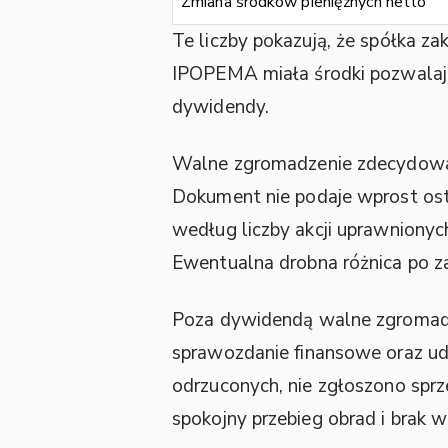
Zmiana środków pieniężnych netto
Te liczby pokazują, że spółka za
IPOPEMA miała środki pozwalając
dywidendy.
Walne zgromadzenie zdecydowało
Dokument nie podaje wprost ost
według liczby akcji uprawnionyc
Ewentualna drobna różnica po za
Poza dywidendą walne zgromadz
sprawozdanie finansowe oraz udz
odrzuconych, nie zgłoszono sprz
spokojny przebieg obrad i brak 