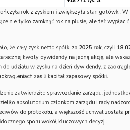
+18 771 tys. zł
kończyła rok z zyskiem i zwiększyła stan gotówki. W
e nie tylko zamknąć rok na plusie, ale też wypłacić
, że cały zysk netto spółki za
2025 rok
, czyli
18 02
atecznej kwoty dywidendy na jedną akcję, ale wskazu
h do udziału w zysku na dzień dywidendy, z zaokrągl
okrągleniach zasili kapitał zapasowy spółki.
enie zatwierdziło sprawozdanie zarządu, jednostko
ieliło absolutorium członkom zarządu i rady nadzorc
eciwów do protokołu, a większość uchwał została prz
widocznego sporu wokół kluczowych decyzji.