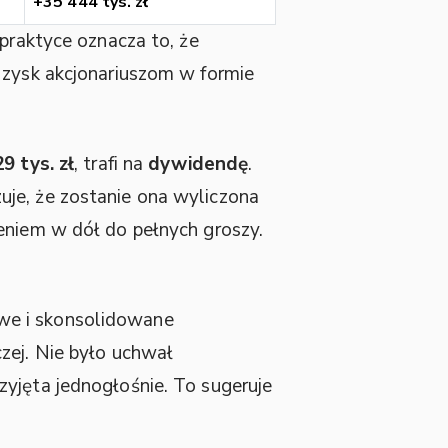
+35 444 tys. zł
 praktyce oznacza to, że
 zysk akcjonariuszom w formie
9 tys. zł
, trafi na
dywidendę
.
je, że zostanie ona wyliczona
eniem w dół do pełnych groszy.
we i skonsolidowane
zej. Nie było uchwał
yjęta jednogłośnie. To sugeruje