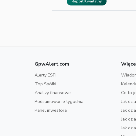
Raport Kwartalny
GpwAlert.com
Więce
Alerty ESPI
Wiadom
Top Spółki
Kalend
Analizy finansowe
Co to j
Podsumowanie tygodnia
Jak dzi
Panel inwestora
Jak dz
Jak dzi
Jak dzi