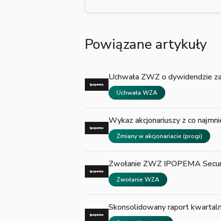
Powiązane artykuły
Uchwała ZWZ o dywidendzie za
Uchwała WZA
Wykaz akcjonariuszy z co najm
Zmiany w akcjonariacie (progi)
Zwołanie ZWZ IPOPEMA Securi
Zwołanie WZA
Skonsolidowany raport kwarta