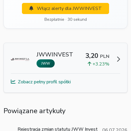
Włącz alerty dla JWWINVEST
Bezpłatnie · 30 sekund
JWWINVEST
3,20
PLN
+3.23%
JWW
Zobacz pełny profil spółki
Powiązane artykuły
Rejestracja zmian statutu JWW Invest
06.07.2026