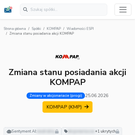
Strona główna
Spółki
KOMPAP
Wiadomości ESPI
Zmiana stanu posiadania akcji KOMPAP
Zmiana stanu posiadania akcji
KOMPAP
25.06.2026
Zmiany w akcjonariacie (progi)
KOMPAP (KMP)
Sentyment AI:
neutralny
akcjonariusze
+1 ukrytych