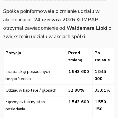
Spółka poinformowała o zmianie udziału w
akcjonariacie.
24 czerwca 2026
KOMPAP
otrzymał zawiadomienie od
Waldemara Lipki
o
zwiększeniu udziału w akcjach spółki.
Pozycja
Przed
Po
zmianą
zmianie
Liczba akcji posiadanych
1 543 600
1 545
bezpośrednio
000
Udział w kapitale / głosach
32,98%
33,01%
Łączny aktualny stan
1 543 600
1 550
posiadania
150