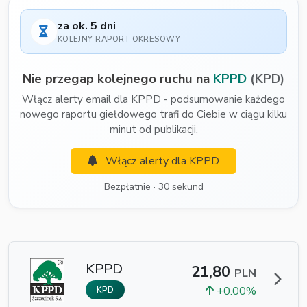
za ok. 5 dni
KOLEJNY RAPORT OKRESOWY
Nie przegap kolejnego ruchu na
KPPD
(KPD)
Włącz alerty email dla KPPD - podsumowanie każdego
nowego raportu giełdowego trafi do Ciebie w ciągu kilku
minut od publikacji.
Włącz alerty dla KPPD
Bezpłatnie · 30 sekund
KPPD
21,80
PLN
+0.00%
KPD