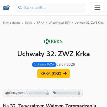
Strona główna
Spółki
KRKA
Wiadomości ESPI
Uchwały 32. ZWZ Krka
Uchwały 32. ZWZ Krka
09.07.2026
Uchwała WZA
KRKA (KRK)
Sentyment AI:
pozytywny
akcjonariusze
Na
32. Zwyczajnym Walnym Zgromadzeniu