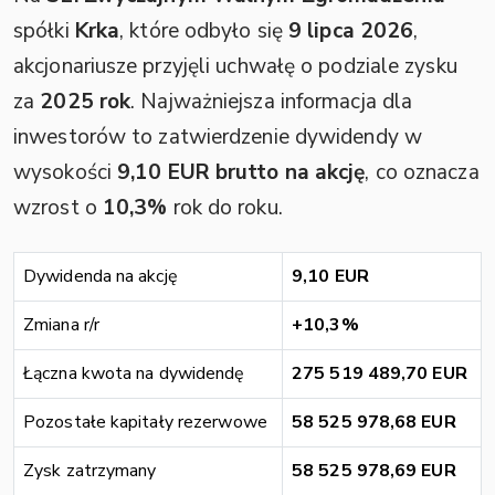
spółki
Krka
, które odbyło się
9 lipca 2026
,
akcjonariusze przyjęli uchwałę o podziale zysku
za
2025 rok
. Najważniejsza informacja dla
inwestorów to zatwierdzenie dywidendy w
wysokości
9,10 EUR brutto na akcję
, co oznacza
wzrost o
10,3%
rok do roku.
Dywidenda na akcję
9,10 EUR
Zmiana r/r
+10,3%
Łączna kwota na dywidendę
275 519 489,70 EUR
Pozostałe kapitały rezerwowe
58 525 978,68 EUR
Zysk zatrzymany
58 525 978,69 EUR