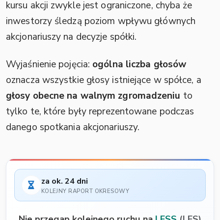
kursu akcji zwykle jest ograniczone, chyba że
inwestorzy śledzą poziom wpływu głównych
akcjonariuszy na decyzje spółki.
Wyjaśnienie pojęcia:
ogólna liczba głosów
oznacza wszystkie głosy istniejące w spółce, a
głosy obecne na walnym zgromadzeniu
to
tylko te, które były reprezentowane podczas
danego spotkania akcjonariuszy.
za ok. 24 dni
KOLEJNY RAPORT OKRESOWY
Nie przegap kolejnego ruchu na
LESS
(LES)