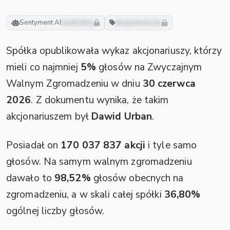
Sentyment AI:
neutralny
akcjonariusze
Spółka opublikowała wykaz akcjonariuszy, którzy
mieli co najmniej
5%
głosów na Zwyczajnym
Walnym Zgromadzeniu w dniu
30 czerwca
2026
. Z dokumentu wynika, że takim
akcjonariuszem był
Dawid Urban
.
Posiadał on
170 037 837 akcji
i tyle samo
głosów. Na samym walnym zgromadzeniu
dawało to
98,52%
głosów obecnych na
zgromadzeniu, a w skali całej spółki
36,80%
ogólnej liczby głosów.