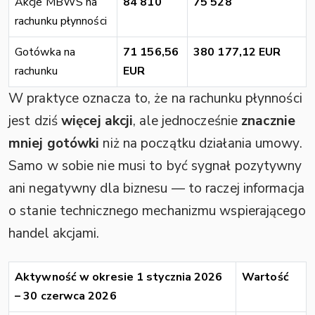
Akcje MBWS na
84 810
75 528
rachunku płynności
Gotówka na
71 156,56
380 177,12 EUR
rachunku
EUR
W praktyce oznacza to, że na rachunku płynności
jest dziś
więcej akcji
, ale jednocześnie
znacznie
mniej gotówki
niż na początku działania umowy.
Samo w sobie nie musi to być sygnał pozytywny
ani negatywny dla biznesu — to raczej informacja
o stanie technicznego mechanizmu wspierającego
handel akcjami.
Aktywność w okresie 1 stycznia 2026
Wartość
– 30 czerwca 2026