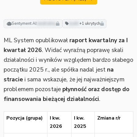
Sentyment AI:
neutralny
zyski
+1 ukrytych
ML System opublikował
raport kwartalny za I
kwartał 2026
. Widać wyraźną poprawę skali
działalności i wyników względem bardzo słabego
początku 2025 r., ale spółka nadal jest
na
stracie
i sama wskazuje, że jej najważniejszym
problemem pozostaje
płynność oraz dostęp do
finansowania bieżącej działalności
.
Pozycja (grupa)
I kw.
I kw.
Zmiana r/r
2026
2025