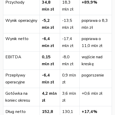
Przychody
34,8
18,3
+89,9%
mln zł
mln zł
Wynik operacyjny
-5,2
-13,5
poprawa o 8,3
mln zł
mln zł
mln zł
Wynik netto
-6,4
-17,4
poprawa o
mln zł
mln zł
11,0 mln zł
EBITDA
0,15
-8,0
wyjście nad
mln zł
mln zł
kreskę
Przepływy
-6,4
0,9 mln
pogorszenie
operacyjne
mln zł
zł
Gotówka na
4,2 mln
3,6 mln
+0,6 mln zł
koniec okresu
zł
zł
Dług netto
152,8
130,1
+17,4%