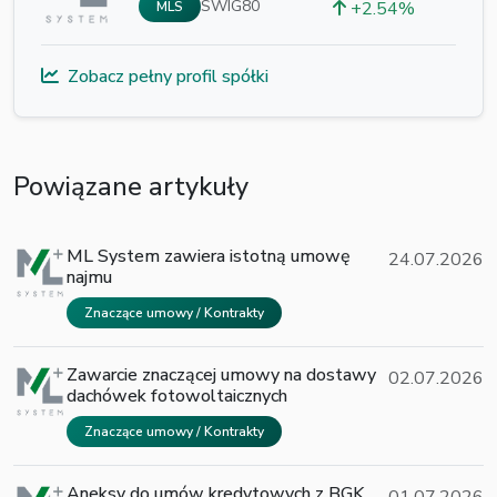
SWIG80
+2.54%
MLS
Zobacz pełny profil spółki
Powiązane artykuły
ML System zawiera istotną umowę
24.07.2026
najmu
Znaczące umowy / Kontrakty
Zawarcie znaczącej umowy na dostawy
02.07.2026
dachówek fotowoltaicznych
Znaczące umowy / Kontrakty
Aneksy do umów kredytowych z BGK
01.07.2026