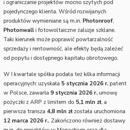
i ograniczanie projektów mocno szytych pod
pojedynczego klienta. Wśród rozwijanych
produktów wymieniane są m.in.
Photonroof
,
Photonwall
i fotowoltaiczne żaluzje szklane.
Taki kierunek może poprawić powtarzalność
sprzedaży i rentowność, ale efekty będą zależeć
od popytu i dostępnego kapitału obrotowego.
W I kwartale spółka podała też kilka informacji
operacyjnych: uzyskała
5 stycznia 2026 r.
patent
w Polsce, zawarła
9 stycznia 2026 r.
umowę
pożyczki z ARP z limitem do
5,1 mln zł
, a
pierwsza transza
4,8 mln zł
została uruchomiona
12 marca 2026 r.
. Zakończono również dostawy
m.in. do projektów w Monachium oraz dla