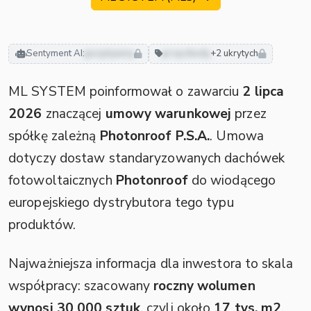
Sentyment AI:
pozytywny
przychody
+2 ukrytych
ML SYSTEM poinformował o zawarciu
2 lipca
2026
znaczącej
umowy warunkowej
przez
spółkę zależną
Photonroof P.S.A.
. Umowa
dotyczy dostaw standaryzowanych dachówek
fotowoltaicznych
Photonroof
do wiodącego
europejskiego dystrybutora tego typu
produktów.
Najważniejsza informacja dla inwestora to skala
współpracy: szacowany
roczny wolumen
wynosi 30 000 sztuk
, czyli około
17 tys. m2
.