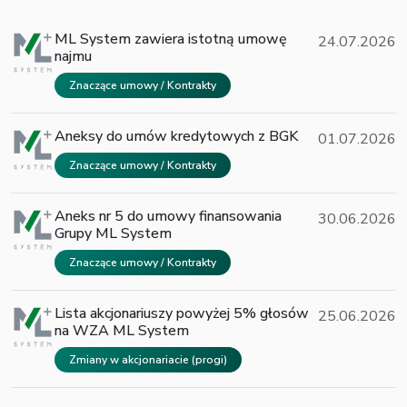
ML System zawiera istotną umowę
24.07.2026
najmu
Znaczące umowy / Kontrakty
Aneksy do umów kredytowych z BGK
01.07.2026
Znaczące umowy / Kontrakty
Aneks nr 5 do umowy finansowania
30.06.2026
Grupy ML System
Znaczące umowy / Kontrakty
Lista akcjonariuszy powyżej 5% głosów
25.06.2026
na WZA ML System
Zmiany w akcjonariacie (progi)