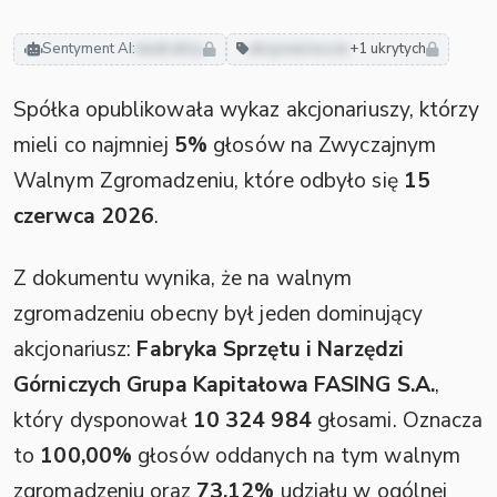
Sentyment AI:
neutralny
akcjonariusze
+1 ukrytych
Spółka opublikowała wykaz akcjonariuszy, którzy
mieli co najmniej
5%
głosów na Zwyczajnym
Walnym Zgromadzeniu, które odbyło się
15
czerwca 2026
.
Z dokumentu wynika, że na walnym
zgromadzeniu obecny był jeden dominujący
akcjonariusz:
Fabryka Sprzętu i Narzędzi
Górniczych Grupa Kapitałowa FASING S.A.
,
który dysponował
10 324 984
głosami. Oznacza
to
100,00%
głosów oddanych na tym walnym
zgromadzeniu oraz
73,12%
udziału w ogólnej