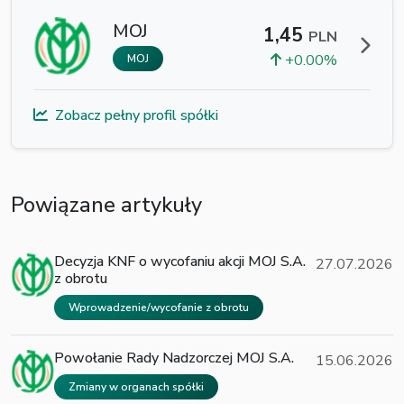
MOJ
1,45
PLN
+0.00%
MOJ
Zobacz pełny profil spółki
Powiązane artykuły
Decyzja KNF o wycofaniu akcji MOJ S.A.
27.07.2026
z obrotu
Wprowadzenie/wycofanie z obrotu
Powołanie Rady Nadzorczej MOJ S.A.
15.06.2026
Zmiany w organach spółki