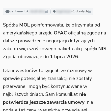
Sentyment AI:
neutralny
regulacje
+1 ukrytych
Spółka
MOL
poinformowała, że otrzymała od
amerykańskiego urzędu
OFAC
oficjalną zgodę na
dalsze prowadzenie negocjacji dotyczących
zakupu większościowego pakietu akcji spółki
NIS
.
Zgoda obowiązuje do
1 lipca 2026
.
Dla inwestorów to sygnał, że rozmowy w
sprawie potencjalnej transakcji nie zostały
przerwane i mogą być kontynuowane w
najbliższych dniach. Sam komunikat
nie
potwierdza jeszcze zawarcia umowy
, nie
podaje też ceny, warunków przejęcia ani