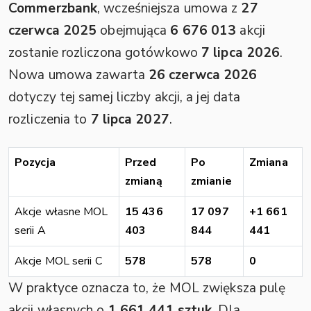
Commerzbank
, wcześniejsza umowa z
27
czerwca 2025
obejmująca
6 676 013
akcji
zostanie rozliczona gotówkowo
7 lipca 2026
.
Nowa umowa zawarta
26 czerwca 2026
dotyczy tej samej liczby akcji, a jej data
rozliczenia to
7 lipca 2027
.
Pozycja
Przed
Po
Zmiana
zmianą
zmianie
Akcje własne MOL
15 436
17 097
+1 661
serii A
403
844
441
Akcje MOL serii C
578
578
0
W praktyce oznacza to, że MOL zwiększa pulę
akcji własnych o
1 661 441 sztuk
. Dla