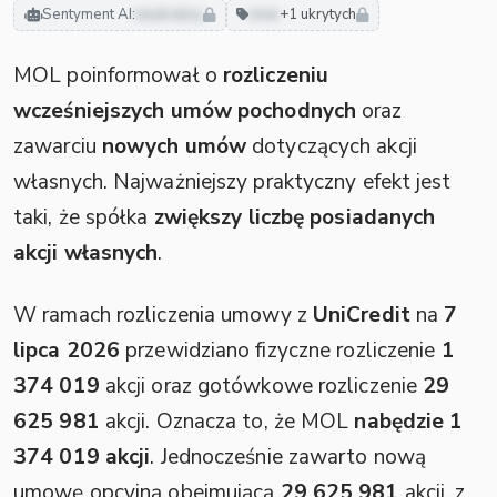
Sentyment AI:
neutralny
inne
+1 ukrytych
MOL poinformował o
rozliczeniu
wcześniejszych umów pochodnych
oraz
zawarciu
nowych umów
dotyczących akcji
własnych. Najważniejszy praktyczny efekt jest
taki, że spółka
zwiększy liczbę posiadanych
akcji własnych
.
W ramach rozliczenia umowy z
UniCredit
na
7
lipca 2026
przewidziano fizyczne rozliczenie
1
374 019
akcji oraz gotówkowe rozliczenie
29
625 981
akcji. Oznacza to, że MOL
nabędzie 1
374 019 akcji
. Jednocześnie zawarto nową
umowę opcyjną obejmującą
29 625 981
akcji, z