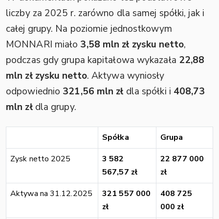
liczby za 2025 r. zarówno dla samej spółki, jak i
całej grupy. Na poziomie jednostkowym
MONNARI miało
3,58 mln zł zysku netto
,
podczas gdy grupa kapitałowa wykazała
22,88
mln zł zysku netto
. Aktywa wyniosły
odpowiednio
321,56 mln zł
dla spółki i
408,73
mln zł
dla grupy.
Spółka
Grupa
Zysk netto 2025
3 582
22 877 000
567,57 zł
zł
Aktywa na 31.12.2025
321 557 000
408 725
zł
000 zł