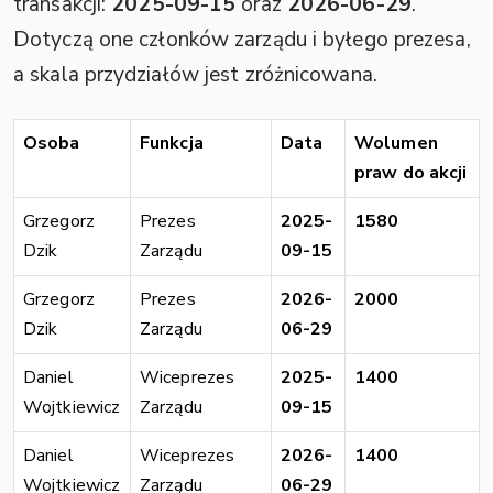
transakcji:
2025-09-15
oraz
2026-06-29
.
Dotyczą one członków zarządu i byłego prezesa,
a skala przydziałów jest zróżnicowana.
Osoba
Funkcja
Data
Wolumen
praw do akcji
Grzegorz
Prezes
2025-
1580
Dzik
Zarządu
09-15
Grzegorz
Prezes
2026-
2000
Dzik
Zarządu
06-29
Daniel
Wiceprezes
2025-
1400
Wojtkiewicz
Zarządu
09-15
Daniel
Wiceprezes
2026-
1400
Wojtkiewicz
Zarządu
06-29