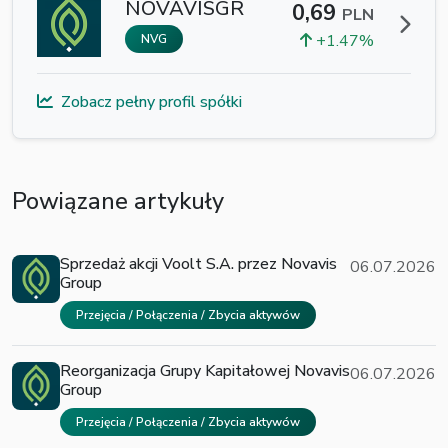
NOVAVISGR
0,69
PLN
+1.47%
NVG
Zobacz pełny profil spółki
Powiązane artykuły
Sprzedaż akcji Voolt S.A. przez Novavis
06.07.2026
Group
Przejęcia / Połączenia / Zbycia aktywów
Reorganizacja Grupy Kapitałowej Novavis
06.07.2026
Group
Przejęcia / Połączenia / Zbycia aktywów