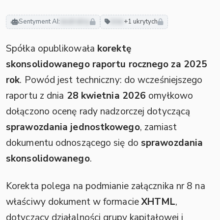
Sentyment AI:
neutralny
inne
+1 ukrytych
Spółka opublikowała
korektę
skonsolidowanego raportu rocznego za 2025
rok
. Powód jest techniczny: do wcześniejszego
raportu z dnia
28 kwietnia 2026
omyłkowo
dołączono ocenę rady nadzorczej dotyczącą
sprawozdania jednostkowego
, zamiast
dokumentu odnoszącego się do
sprawozdania
skonsolidowanego
.
Korekta polega na podmianie załącznika nr 8 na
właściwy dokument w formacie
XHTML
,
dotyczący działalności grupy kapitałowej i