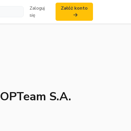
Zaloguj
Załóż konto
się
u OPTeam S.A.