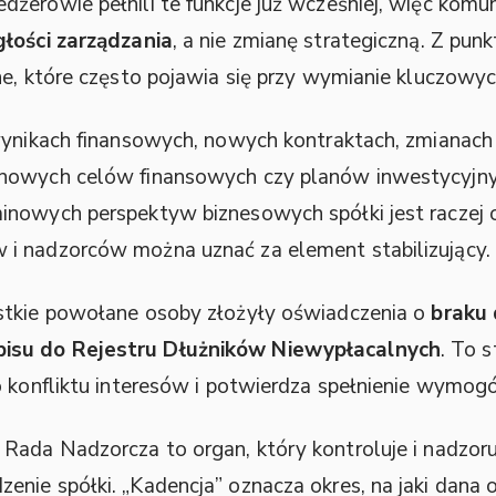
żerowie pełnili te funkcje już wcześniej, więc kom
głości zarządzania
, a nie zmianę strategiczną. Z pun
ne, które często pojawia się przy wymianie kluczowyc
wynikach finansowych, nowych kontraktach, zmianach 
 nowych celów finansowych czy planów inwestycyjny
inowych perspektyw biznesowych spółki jest raczej o
i nadzorców można uznać za element stabilizujący.
stkie powołane osoby złożyły oświadczenia o
braku 
pisu do Rejestru Dłużników Niewypłacalnych
. To 
o konfliktu interesów i potwierdza spełnienie wymog
Rada Nadzorcza to organ, który kontroluje i nadzoru
enie spółki. „Kadencja” oznacza okres, na jaki dana