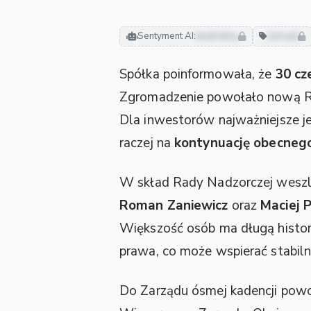
Sentyment AI:
neutralny
zarząd
Spółka poinformowała, że
30 cz
Zgromadzenie powołało nową Ra
Dla inwestorów najważniejsze jes
raczej na
kontynuację obecneg
W skład Rady Nadzorczej weszl
Roman Zaniewicz
oraz
Maciej P
Większość osób ma długą histor
prawa, co może wspierać stabiln
Do Zarządu ósmej kadencji pow