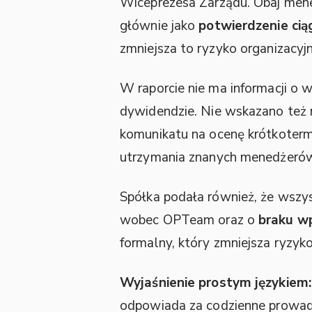
Wiceprezesa Zarządu. Obaj mened
głównie jako
potwierdzenie cią
zmniejsza to ryzyko organizacyj
W raporcie nie ma informacji o 
dywidendzie. Nie wskazano też
komunikatu na ocenę krótkoterm
utrzymania znanych menedżerów 
Spółka podała również, że wszy
wobec OPTeam oraz o
braku w
formalny, który zmniejsza ryzyk
Wyjaśnienie prostym językiem:
odpowiada za codzienne prowadz