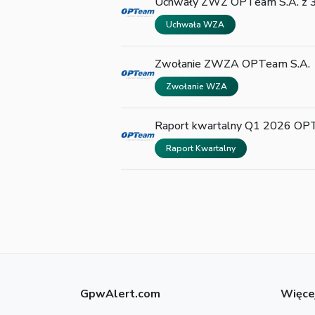
Uchwały ZWZ OPTeam S.A. z 3
Uchwała WZA
Zwołanie ZWZA OPTeam S.A.
Zwołanie WZA
Raport kwartalny Q1 2026 OP
Raport Kwartalny
GpwAlert.com
Więce