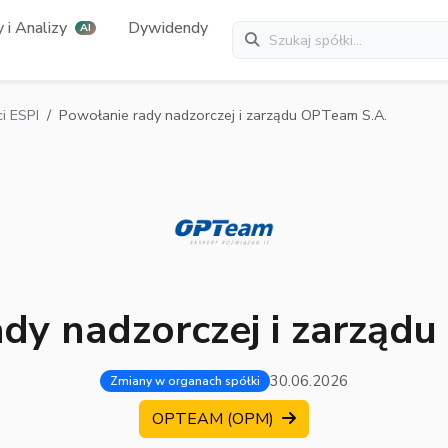
 i Analizy
Dywidendy
AI
i ESPI
Powołanie rady nadzorczej i zarządu OPTeam S.A.
dy nadzorczej i zarząd
30.06.2026
Zmiany w organach spółki
OPTEAM (OPM)