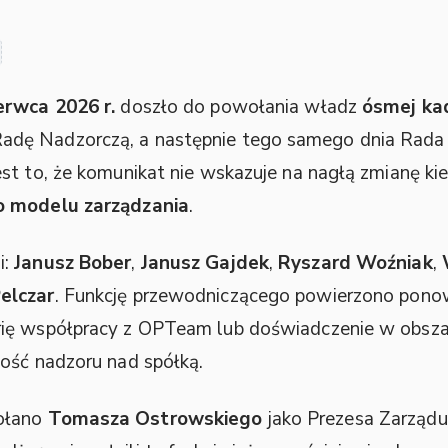
erwca 2026 r.
doszło do powołania władz
ósmej kad
dę Nadzorczą, a następnie tego samego dnia Rada
t to, że komunikat nie wskazuje na nagłą zmianę kier
o modelu zarządzania
.
i:
Janusz Bober
,
Janusz Gajdek
,
Ryszard Woźniak
,
elczar
. Funkcję przewodniczącego powierzono pon
ię współpracy z OPTeam lub doświadczenie w obszara
ość nadzoru nad spółką.
ołano
Tomasza Ostrowskiego
jako Prezesa Zarządu