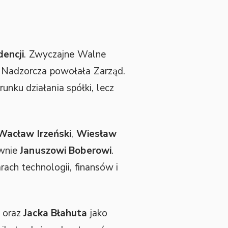
encji
. Zwyczajne Walne
 Nadzorcza powołała Zarząd.
unku działania spółki, lecz
Wacław Irzeński
,
Wiesław
ownie
Januszowi Boberowi
.
ch technologii, finansów i
 oraz
Jacka Błahuta
jako