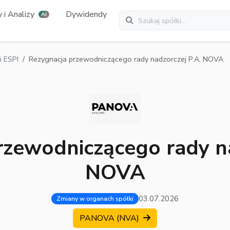
 i Analizy
Dywidendy
AI
 ESPI
Rezygnacja przewodniczącego rady nadzorczej P.A. NOVA
rzewodniczącego rady na
NOVA
03.07.2026
Zmiany w organach spółki
PANOVA (NVA)