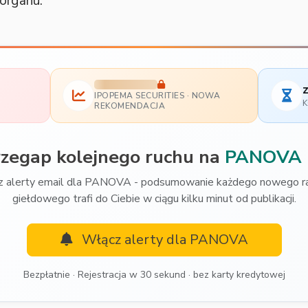
 organu.
z
IPOPEMA SECURITIES · NOWA
K
REKOMENDACJA
rzegap kolejnego ruchu na
PANOVA
 alerty email dla PANOVA - podsumowanie każdego nowego r
giełdowego trafi do Ciebie w ciągu kilku minut od publikacji.
Włącz alerty dla PANOVA
Bezpłatnie · Rejestracja w 30 sekund · bez karty kredytowej