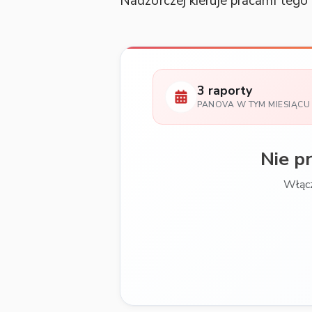
Nadzorczej kieruje pracami tego
3 raporty
PANOVA W TYM MIESIĄCU
Nie p
Włącz