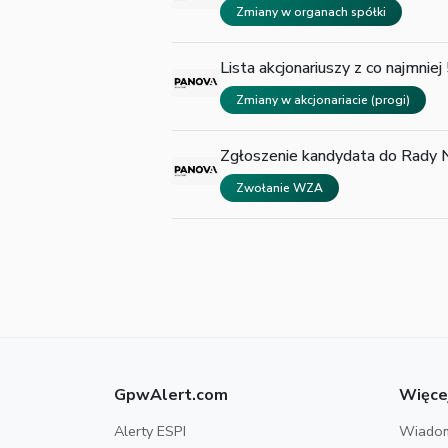
Zmiany w organach spółki
Lista akcjonariuszy z co najmn
Zmiany w akcjonariacie (progi)
Zgłoszenie kandydata do Rady
Zwołanie WZA
GpwAlert.com
Więce
Alerty ESPI
Wiadom