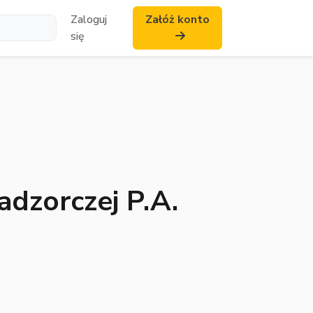
Zaloguj
Załóż konto
się
dzorczej P.A.