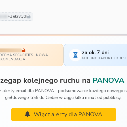
usze
+2 ukrytych
za ok. 7 dni
POPEMA SECURITIES · NOWA
KOLEJNY RAPORT OKRE
EKOMENDACJA
rzegap kolejnego ruchu na
PANOVA
 alerty email dla PANOVA - podsumowanie każdego nowego r
giełdowego trafi do Ciebie w ciągu kilku minut od publikacji.
Włącz alerty dla PANOVA