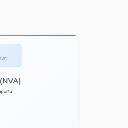
SOWY
(NVA)
aportu