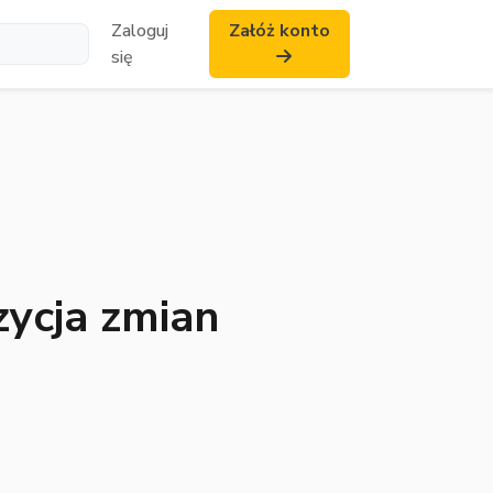
Zaloguj
Załóż konto
się
ycja zmian