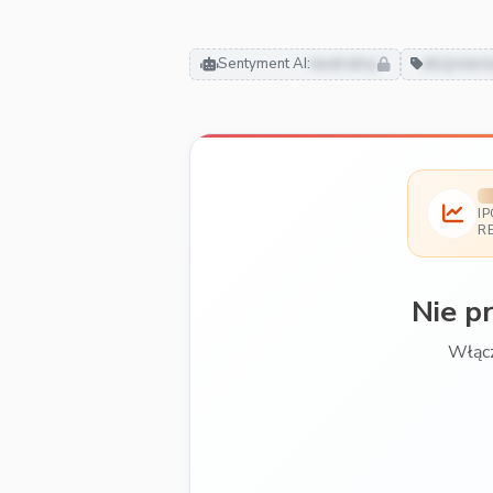
Sentyment AI:
neutralny
akcjonari
I
R
Nie p
Włącz