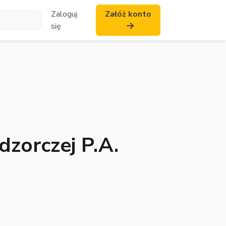
Zaloguj
Załóż konto
się
zorczej P.A.