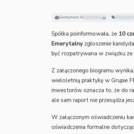
Sentyment AI:
neutralny
akcjonari
Spółka poinformowała, że
10 cz
Emerytalny
zgłoszenie kandyd
być rozpatrywana w związku z
Z załączonego biogramu wynika
wieloletnią praktykę w Grupie F
inwestorów oznacza to, że do r
ale sam raport nie przesądza je
W załączonym oświadczeniu kan
oświadczenia formalne dotyczące