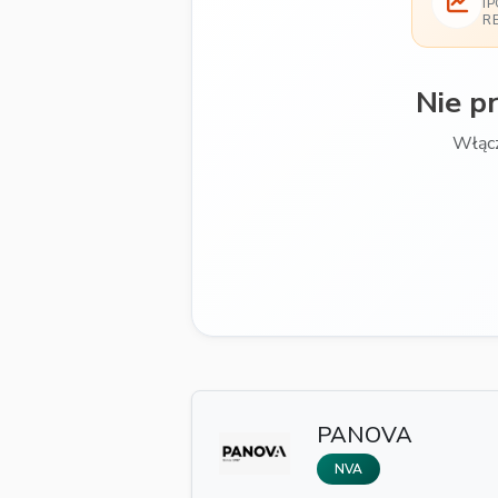
I
R
Nie p
Włącz
PANOVA
NVA