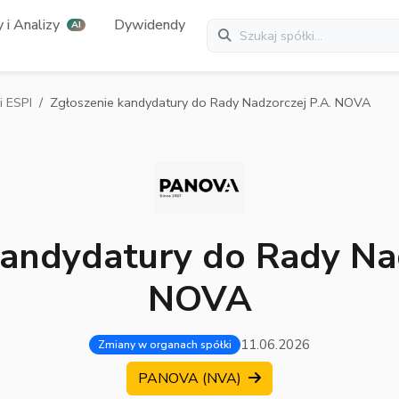
 i Analizy
Dywidendy
AI
 ESPI
Zgłoszenie kandydatury do Rady Nadzorczej P.A. NOVA
kandydatury do Rady Nad
NOVA
11.06.2026
Zmiany w organach spółki
PANOVA (NVA)