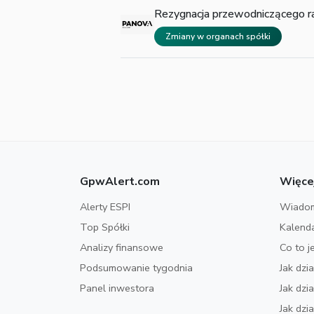
Rezygnacja przewodniczącego r
Zmiany w organach spółki
GpwAlert.com
Więce
Alerty ESPI
Wiadom
Top Spółki
Kalend
Analizy finansowe
Co to j
Podsumowanie tygodnia
Jak dzi
Panel inwestora
Jak dz
Jak dzi