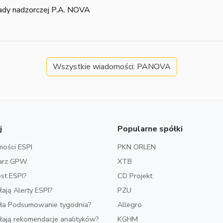
ady nadzorczej P.A. NOVA
Wszystkie wiadomości: PANOVA
j
Popularne spółki
ości ESPI
PKN ORLEN
arz GPW
XTB
est ESPI?
CD Projekt
ałają Alerty ESPI?
PZU
iała Podsumowanie tygodnia?
Allegro
ałają rekomendacje analityków?
KGHM