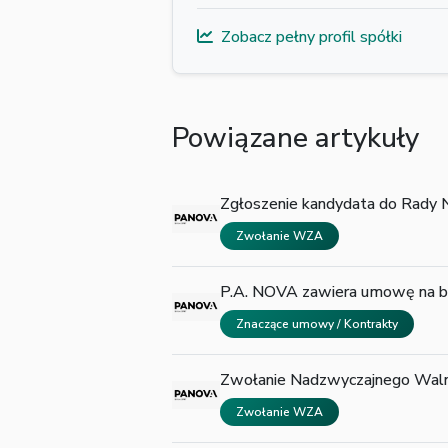
Zobacz pełny profil spółki
Powiązane artykuły
Zgłoszenie kandydata do Rady
Zwołanie WZA
P.A. NOVA zawiera umowę na 
Znaczące umowy / Kontrakty
Zwołanie Nadzwyczajnego Waln
Zwołanie WZA