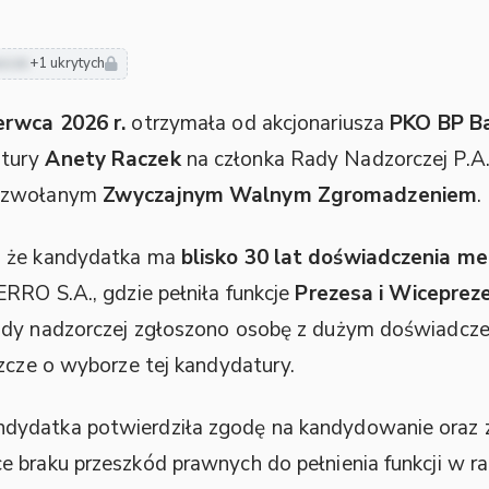
usze
+1 ukrytych
erwca 2026 r.
otrzymała od akcjonariusza
PKO BP B
atury
Anety Raczek
na członka Rady Nadzorczej P.
e zwołanym
Zwyczajnym Walnym Zgromadzeniem
.
, że kandydatka ma
blisko 30 lat doświadczenia m
ERRO S.A., gdzie pełniła funkcje
Prezesa i Wiceprez
ady nadzorczej zgłoszono osobę z dużym doświadczen
szcze o wyborze tej kandydatury.
dydatka potwierdziła zgodę na kandydowanie oraz 
 braku przeszkód prawnych do pełnienia funkcji w ra