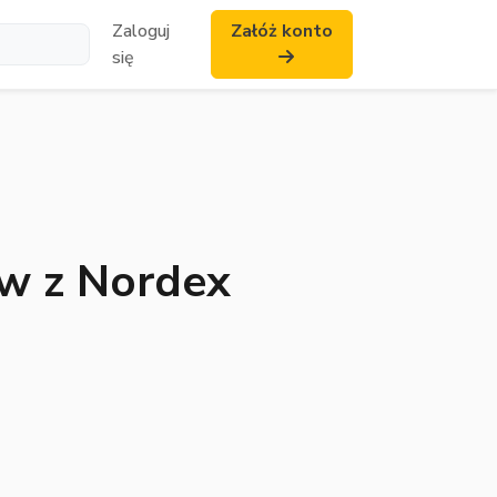
Zaloguj
Załóż konto
się
ów z Nordex