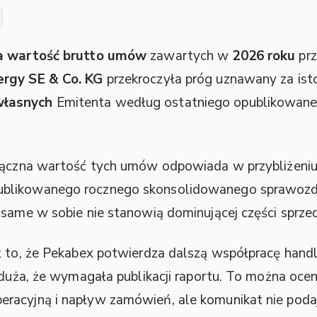
a wartość brutto umów
zawartych w
2026 roku
prz
rgy SE & Co. KG
przekroczyła próg uznawany za ist
własnych
Emitenta według ostatniego opublikowan
 łączna wartość tych umów odpowiada w przybliżeni
blikowanego rocznego skonsolidowanego sprawozda
 same w sobie nie stanowią dominującej części sprzed
t to, że Pekabex potwierdza dalszą współpracę handl
e duża, że wymagała publikacji raportu. To można oce
racyjną i napływ zamówień, ale komunikat nie poda