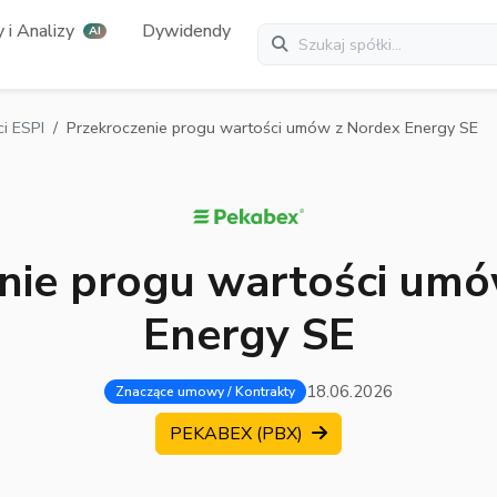
 i Analizy
Dywidendy
AI
i ESPI
Przekroczenie progu wartości umów z Nordex Energy SE
nie progu wartości um
Energy SE
18.06.2026
Znaczące umowy / Kontrakty
PEKABEX (PBX)