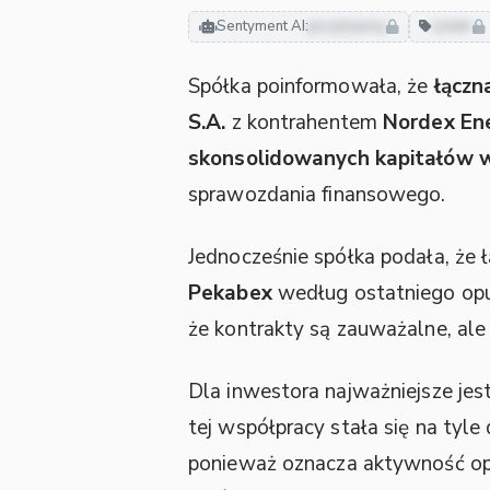
Sentyment AI:
pozytywny
rynek
Spółka poinformowała, że
łączn
S.A.
z kontrahentem
Nordex Ene
skonsolidowanych kapitałów 
sprawozdania finansowego.
Jednocześnie spółka podała, że
Pekabex
według ostatniego opu
że kontrakty są zauważalne, ale
Dla inwestora najważniejsze jes
tej współpracy stała się na tyl
ponieważ oznacza aktywność ope