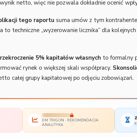
ynik netto, więc nie pozwala dokładnie ocenić wpły
likacji tego raportu
suma umów z tym kontrahen
a to techniczne „wyzerowanie licznika” dla kolejny
rzekroczenie 5% kapitałów własnych
to formalny p
ormować rynek o większej skali współpracy.
Skonsol
tto całej grupy kapitałowej po odjęciu zobowiązań.
z
DM TRIGON · REKOMENDACJA
U
K
ANALITYKA