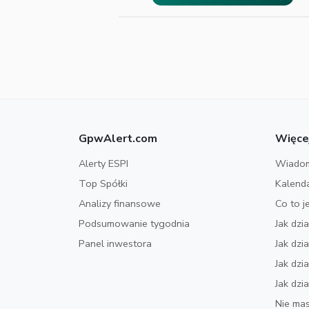
GpwAlert.com
Więce
Alerty ESPI
Wiadom
Top Spółki
Kalend
Analizy finansowe
Co to j
Podsumowanie tygodnia
Jak dzi
Panel inwestora
Jak dz
Jak dzi
Jak dzi
Nie mas