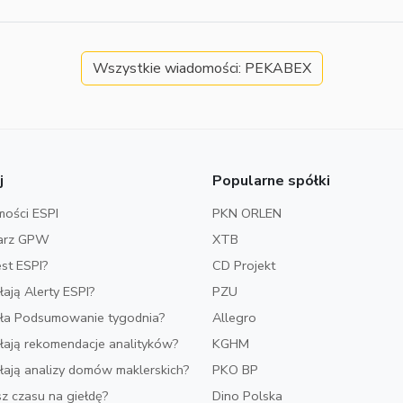
Wszystkie wiadomości: PEKABEX
j
Popularne spółki
ości ESPI
PKN ORLEN
arz GPW
XTB
est ESPI?
CD Projekt
ałają Alerty ESPI?
PZU
iała Podsumowanie tygodnia?
Allegro
ałają rekomendacje analityków?
KGHM
ałają analizy domów maklerskich?
PKO BP
z czasu na giełdę?
Dino Polska