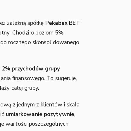
ez zależną spółkę
Pekabex BET
otny. Chodzi o poziom
5%
ego rocznego skonsolidowanego
u
2% przychodów grupy
nia finansowego. To sugeruje,
aży całej grupy.
ową z jednym z klientów i skala
nić
umiarkowanie pozytywnie
,
je wartości poszczególnych