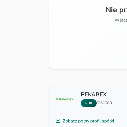
Nie p
Włącz
PEKABEX
SWIG80
PBX
Zobacz pełny profil spółki