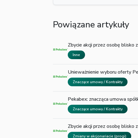
Powiązane artykuły
Zbycie akcji przez osobę blisko
Inne
Unieważnienie wyboru oferty P
Znaczące umowy / Kontrakty
Pekabex: znacząca umowa spółki
Znaczące umowy / Kontrakty
Zbycie akcji przez osobę blisko
Zmiany w akcjonariacie (progi)