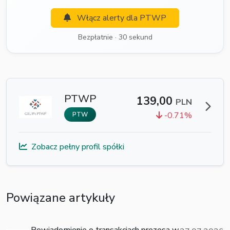
Włącz alerty dla PTWP
Bezpłatnie · 30 sekund
PTWP
139,00
PLN
-0.71%
PTW
Zobacz pełny profil spółki
Powiązane artykuły
Powiadomienie o transakcjach prezesa w