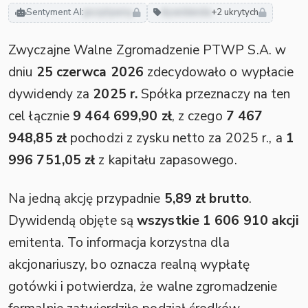
Sentyment AI:
pozytywny
dywidenda
+2 ukrytych
Zwyczajne Walne Zgromadzenie PTWP S.A. w
dniu
25 czerwca 2026
zdecydowało o wypłacie
dywidendy za
2025 r.
Spółka przeznaczy na ten
cel łącznie
9 464 699,90 zł
, z czego
7 467
948,85 zł
pochodzi z zysku netto za 2025 r., a
1
996 751,05 zł
z kapitału zapasowego.
Na jedną akcję przypadnie
5,89 zł brutto
.
Dywidendą objęte są
wszystkie 1 606 910 akcji
emitenta. To informacja korzystna dla
akcjonariuszy, bo oznacza realną wypłatę
gotówki i potwierdza, że walne zgromadzenie