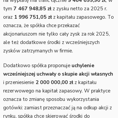
na wypłatę ma trafić łącznie
9 464 699,90 zł
, w
tym
7 467 948,85 zł
z zysku netto za 2025 r.
oraz
1 996 751,05 zł
z kapitału zapasowego. To
oznacza, że spółka chce przekazać
akcjonariuszom nie tylko cały zysk za rok 2025,
ale też dodatkowe środki z wcześniejszych
zysków zatrzymanych w firmie.
Dodatkowo spółka proponuje
uchylenie
wcześniejszej uchwały o skupie akcji własnych
i przeniesienie
2 000 000,00 zł
z kapitału
rezerwowego na kapitał zapasowy. W praktyce
oznacza to zmianę sposobu wykorzystania
gotówki: zamiast przeznaczać ją na odkup akcji z
rynku, spółka chce skierować środki do