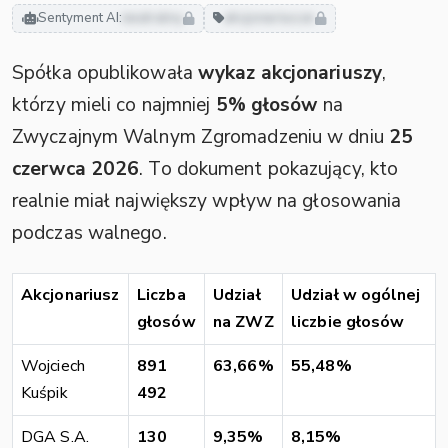
Sentyment AI:
neutralny
akcjonariusze
Spółka opublikowała
wykaz akcjonariuszy
,
którzy mieli co najmniej
5% głosów
na
Zwyczajnym Walnym Zgromadzeniu w dniu
25
czerwca 2026
. To dokument pokazujący, kto
realnie miał największy wpływ na głosowania
podczas walnego.
Akcjonariusz
Liczba
Udział
Udział w ogólnej
głosów
na ZWZ
liczbie głosów
Wojciech
891
63,66%
55,48%
Kuśpik
492
DGA S.A.
130
9,35%
8,15%