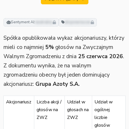
Sentyment AI:
neutralny
akcjonariusze
Spółka opublikowała wykaz akcjonariuszy, którzy
mieli co najmniej
5%
głosów na Zwyczajnym
Walnym Zgromadzeniu z dnia
25 czerwca 2026
.
Z dokumentu wynika, że na walnym
zgromadzeniu obecny był jeden dominujący
akcjonariusz:
Grupa Azoty S.A.
Akcjonariusz
Liczba akcji /
Udział w
Udział w
głosów na
głosach na
ogólnej
ZWZ
ZWZ
liczbie
głosów