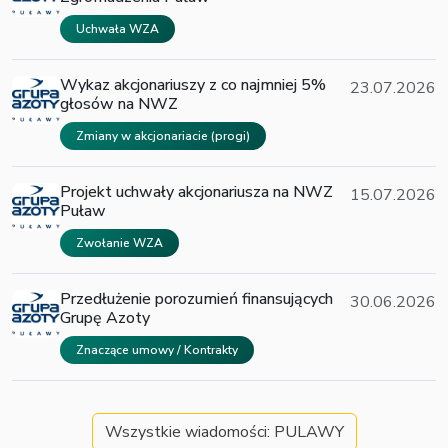
Uchwała WZA
Wykaz akcjonariuszy z co najmniej 5%
23.07.2026
głosów na NWZ
Zmiany w akcjonariacie (progi)
Projekt uchwały akcjonariusza na NWZ
15.07.2026
Puław
Zwołanie WZA
Przedłużenie porozumień finansujących
30.06.2026
Grupę Azoty
Znaczące umowy / Kontrakty
Wszystkie wiadomości: PULAWY