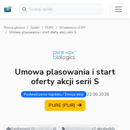
Strona główna
Spółki
PURE
Wiadomości ESPI
Umowa plasowania i start oferty akcji serii S
Umowa plasowania i start
oferty akcji serii S
22.06.2026
Podwyższenie kapitału / Emisja akcji
PURE (PUR)
Sentyment AI:
neutralny
akcjonariusze
+1 ukrytych