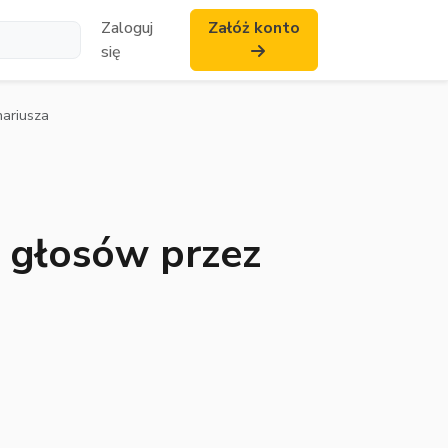
Zaloguj
Załóż konto
się
nariusza
u głosów przez