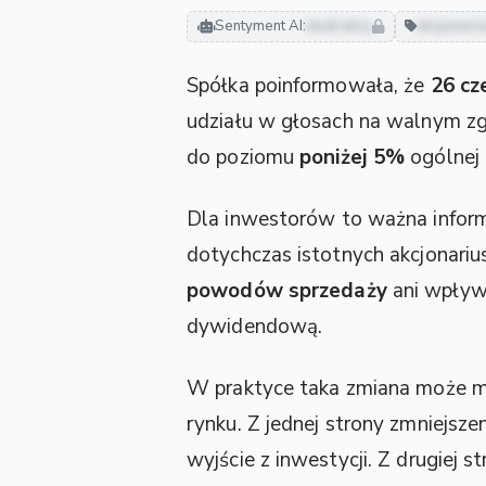
Sentyment AI:
neutralny
akcjonari
Spółka poinformowała, że
26 cz
udziału w głosach na walnym zg
do poziomu
poniżej 5%
ogólnej 
Dla inwestorów to ważna informa
dotychczas istotnych akcjonari
powodów sprzedaży
ani wpływu
dywidendową.
W praktyce taka zmiana może mieć
rynku. Z jednej strony zmniejsz
wyjście z inwestycji. Z drugiej 