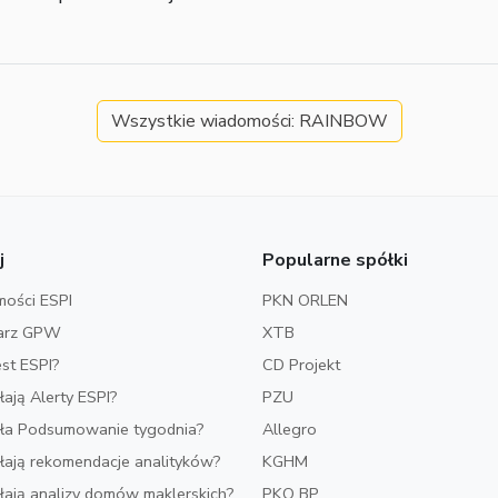
Wszystkie wiadomości: RAINBOW
j
Popularne spółki
ości ESPI
PKN ORLEN
arz GPW
XTB
est ESPI?
CD Projekt
ałają Alerty ESPI?
PZU
iała Podsumowanie tygodnia?
Allegro
ałają rekomendacje analityków?
KGHM
ałają analizy domów maklerskich?
PKO BP