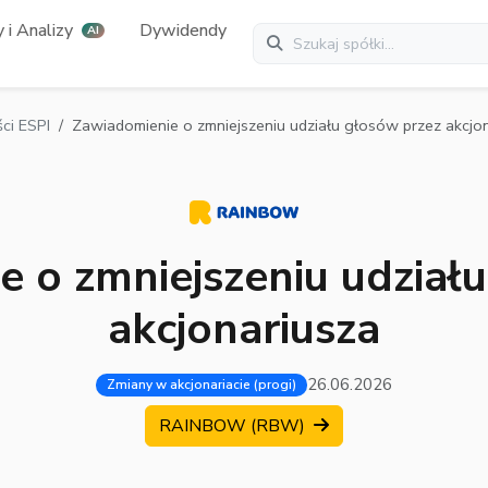
 i Analizy
Dywidendy
AI
ci ESPI
Zawiadomienie o zmniejszeniu udziału głosów przez akcjo
 o zmniejszeniu udział
akcjonariusza
26.06.2026
Zmiany w akcjonariacie (progi)
RAINBOW (RBW)