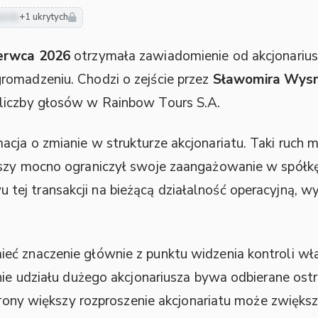
usze
+1 ukrytych
erwca 2026
otrzymała zawiadomienie od akcjonarius
romadzeniu. Chodzi o zejście przez
Sławomira Wys
liczby głosów w Rainbow Tours S.A.
cja o zmianie w strukturze akcjonariatu. Taki ruch m
uszy mocno ograniczył swoje zaangażowanie w spół
 tej transakcji na bieżącą działalność operacyjną, wy
 znaczenie głównie z punktu widzenia kontroli właści
enie udziału dużego akcjonariusza bywa odbierane os
strony większy rozproszenie akcjonariatu może zwięks