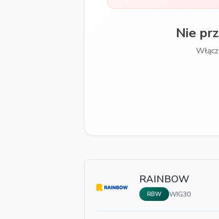
Nie pr
Włącz
RAINBOW
WIG30
RBW