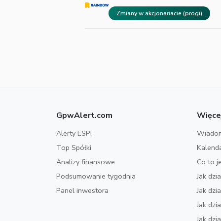
Zmiany w akcjonariacie (progi)
GpwAlert.com
Więce
Alerty ESPI
Wiadom
Top Spółki
Kalend
Analizy finansowe
Co to j
Podsumowanie tygodnia
Jak dzi
Panel inwestora
Jak dz
Jak dzi
Jak dzi