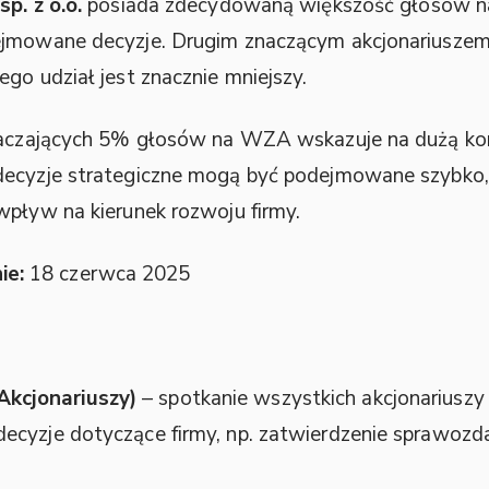
p. z o.o.
posiada zdecydowaną większość głosów na
ejmowane decyzje. Drugim znaczącym akcjonariuszem
go udział jest znacznie mniejszy.
kraczających 5% głosów na WZA wskazuje na dużą kon
decyzje strategiczne mogą być podejmowane szybko, 
wpływ na kierunek rozwoju firmy.
ie:
18 czerwca 2025
kcjonariuszy)
– spotkanie wszystkich akcjonariuszy
ecyzje dotyczące firmy, np. zatwierdzenie sprawoz