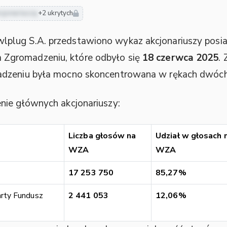
cjonariuszy
+2 ukrytych
lug S.A. przedstawiono wykaz akcjonariuszy posiad
Zgromadzeniu, które odbyło się
18 czerwca 2025
.
adzeniu była mocno skoncentrowana w rękach dwóc
nie głównych akcjonariuszy:
Liczba głosów na
Udział w głosach 
WZA
WZA
17 253 750
85,27%
y Fundusz
2 441 053
12,06%