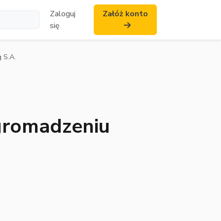
Zaloguj
Załóż konto
się
 S.A.
gromadzeniu