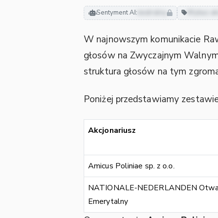
Sentyment AI:
neutralny
Wykaz ak
W najnowszym komunikacie Rawlp
głosów na Zwyczajnym Walnym 
struktura głosów na tym zgrom
Poniżej przedstawiamy zestawie
Akcjonariusz
Amicus Poliniae sp. z o.o.
NATIONALE-NEDERLANDEN Otwart
Emerytalny