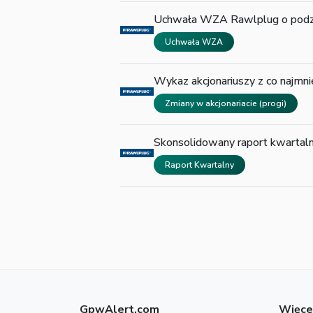
Uchwała WZA Rawlplug o podzia
Uchwała WZA
Wykaz akcjonariuszy z co najm
Zmiany w akcjonariacie (progi)
Skonsolidowany raport kwart
Raport Kwartalny
GpwAlert.com
Więce