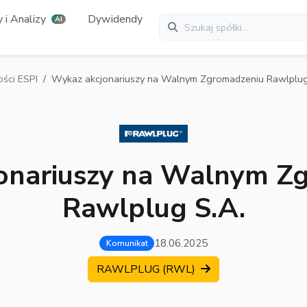
 i Analizy
Dywidendy
AI
ści ESPI
Wykaz akcjonariuszy na Walnym Zgromadzeniu Rawlplug
onariuszy na Walnym Z
Rawlplug S.A.
18.06.2025
Komunikat
RAWLPLUG (RWL)