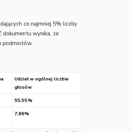
ających co najmniej 5% liczby
 Z dokumentu wynika, że
h podmiotów.
na
Udział w ogólnej liczbie
głosów
55,55%
7,86%