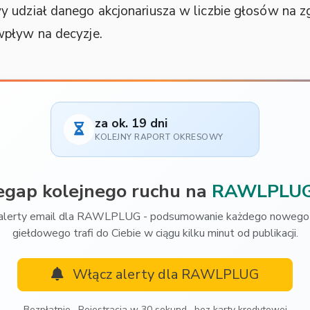
 udział danego akcjonariusza w liczbie głosów na zg
wpływ na decyzje.
za ok. 19 dni
KOLEJNY RAPORT OKRESOWY
egap kolejnego ruchu na
RAWLPLU
alerty email dla RAWLPLUG - podsumowanie każdego nowego 
giełdowego trafi do Ciebie w ciągu kilku minut od publikacji.
Włącz alerty dla RAWLPLUG
Bezpłatnie · Rejestracja w 30 sekund · bez karty kredytowej