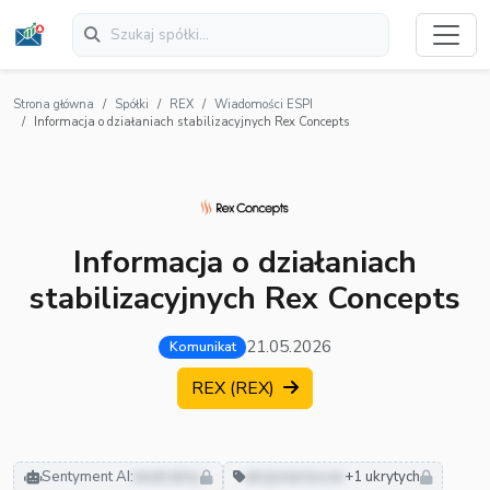
Strona główna
Spółki
REX
Wiadomości ESPI
Informacja o działaniach stabilizacyjnych Rex Concepts
Informacja o działaniach
stabilizacyjnych Rex Concepts
21.05.2026
Komunikat
REX (REX)
Sentyment AI:
neutralny
akcjonariusze
+1 ukrytych