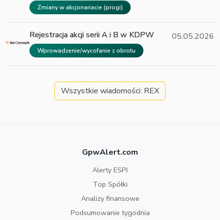
Zmiany w akcjonariacie (progi)
Rejestracja akcji serii A i B w KDPW
05.05.2026
Wprowadzenie/wycofanie z obrotu
Wszystkie wiadomości: REX
GpwAlert.com
Alerty ESPI
Top Spółki
Analizy finansowe
Podsumowanie tygodnia