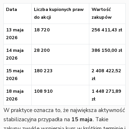
Data
Liczba kupionych praw
Wartość
do akcji
zakupów
13 maja
18 720
256 411,43 zł
2026
14 maja
28 200
386 150,00 zł
2026
15 maja
180 223
2 408 422,52
2026
zł
18 maja
108 910
1 448 271,89
2026
zł
W praktyce oznacza to, że największa aktywność
stabilizacyjna przypadła na
15 maja
. Takie
zakupy zwykle wspierają kurs w krótkim terminie i