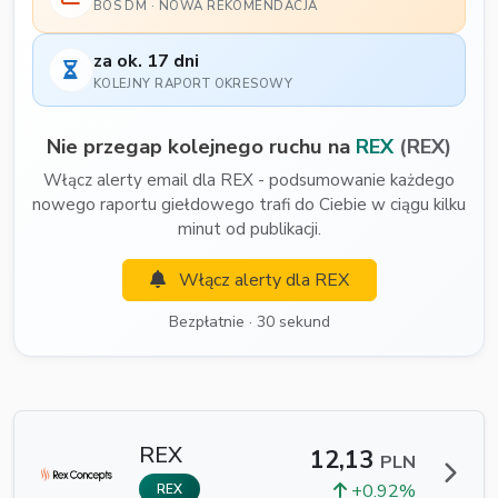
BOS DM · NOWA REKOMENDACJA
za ok. 17 dni
KOLEJNY RAPORT OKRESOWY
Nie przegap kolejnego ruchu na
REX
(REX)
Włącz alerty email dla REX - podsumowanie każdego
nowego raportu giełdowego trafi do Ciebie w ciągu kilku
minut od publikacji.
Włącz alerty dla REX
Bezpłatnie · 30 sekund
REX
12,13
PLN
+0.92%
REX