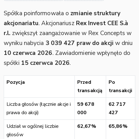
Spółka poinformowała o
zmianie struktury
akcjonariatu
. Akcjonariusz
Rex Invest CEE S.à
r.l.
zwiększył zaangażowanie w Rex Concepts w
wyniku nabycia
3 039 427 praw do akcji
w dniu
10 czerwca 2026
. Zawiadomienie wpłynęło do
spółki
15 czerwca 2026
.
Pozycja
Przed
Po
transakcją
transakcji
Liczba głosów (łącznie akcje i
59 678
62 717
prawa do akcji)
000
427
Udział w ogólnej liczbie
62,67%
65,86%
głosów