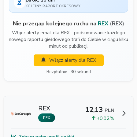
za ok. 18 dni
KOLEJNY RAPORT OKRESOWY
Nie przegap kolejnego ruchu na
REX
(REX)
Włącz alerty email dla REX - podsumowanie każdego
nowego raportu giełdowego trafi do Ciebie w ciągu kilku
minut od publikacji.
Włącz alerty dla REX
Bezpłatnie · 30 sekund
REX
12,13
PLN
+0.92%
REX