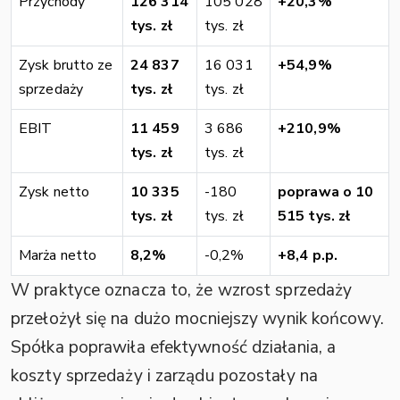
Przychody
126 314
105 028
+20,3%
tys. zł
tys. zł
Zysk brutto ze
24 837
16 031
+54,9%
sprzedaży
tys. zł
tys. zł
EBIT
11 459
3 686
+210,9%
tys. zł
tys. zł
Zysk netto
10 335
-180
poprawa o 10
tys. zł
tys. zł
515 tys. zł
Marża netto
8,2%
-0,2%
+8,4 p.p.
W praktyce oznacza to, że wzrost sprzedaży
przełożył się na dużo mocniejszy wynik końcowy.
Spółka poprawiła efektywność działania, a
koszty sprzedaży i zarządu pozostały na