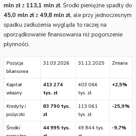
mln zł
z
113,1 mln zł
. Środki pieniężne spadły do
45,0 mln zł
z
49,8 mln zł
, ale przy jednoczesnym
spadku zadłużenia wygląda to raczej na
uporządkowanie finansowania niż pogorszenie
płynności.
Pozycja
31.03.2026
31.12.2025
Zmiana
bilansowa
Kapitał
413 274
403 066
+2,5%
własny
tys. zł
tys. zł
Kredyty i
83 790 tys.
113 061
-25,9%
pożyczki
zł
tys. zł
Środki
44 995 tys.
49 844 tys.
-9,7%
pieniężne
zł
zł