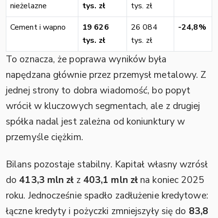
nieżelazne
tys. zł
tys. zł
Cement i wapno
19 626
26 084
-24,8%
tys. zł
tys. zł
To oznacza, że poprawa wyników była
napędzana głównie przez przemysł metalowy. Z
jednej strony to dobra wiadomość, bo popyt
wrócił w kluczowych segmentach, ale z drugiej
spółka nadal jest zależna od koniunktury w
przemyśle ciężkim.
Bilans pozostaje stabilny. Kapitał własny wzrósł
do
413,3 mln zł
z
403,1 mln zł
na koniec 2025
roku. Jednocześnie spadło zadłużenie kredytowe:
łączne kredyty i pożyczki zmniejszyły się do
83,8