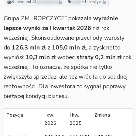
Sentyment AI:
pozytywny
zyski
+1 ukrytych
Grupa ZM „ROPCZYCE” pokazała
wyraźnie
lepsze wyniki za I kwartał 2026
niż rok
wcześniej. Skonsolidowane przychody wzrosły
do
126,3 mln zł
z
105,0 mln zł
, a zysk netto
wyniósł
10,3 mln zł
wobec
straty 0,2 mln zł
rok
wcześniej. To oznacza, że spółka nie tylko
zwiększyła sprzedaż, ale też wróciła do solidnej
rentowności. Dla inwestora to sygnał poprawy
bieżącej kondycji biznesu.
Pozycja
I kw.
I kw.
Zmiana
2026
2025