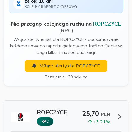
za ok. 10 dni
KOLEJNY RAPORT OKRESOWY
Nie przegap kolejnego ruchu na
ROPCZYCE
(RPC)
Włącz alerty email dla ROPCZYCE - podsumowanie
każdego nowego raportu giełdowego trafi do Ciebie w
ciągu kilku minut od publikacji.
Włącz alerty dla ROPCZYCE
Bezpłatnie · 30 sekund
ROPCZYCE
25,70
PLN
+3.21%
RPC