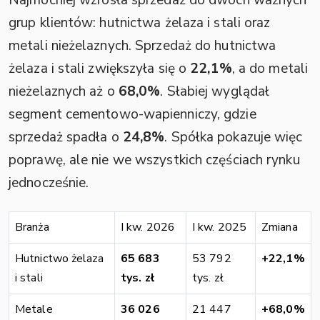
grup klientów: hutnictwa żelaza i stali oraz
metali nieżelaznych. Sprzedaż do hutnictwa
żelaza i stali zwiększyła się o
22,1%
, a do metali
nieżelaznych aż o
68,0%
. Słabiej wyglądał
segment cementowo-wapienniczy, gdzie
sprzedaż spadła o
24,8%
. Spółka pokazuje więc
poprawę, ale nie we wszystkich częściach rynku
jednocześnie.
Branża
I kw. 2026
I kw. 2025
Zmiana
Hutnictwo żelaza
65 683
53 792
+22,1%
i stali
tys. zł
tys. zł
Metale
36 026
21 447
+68,0%