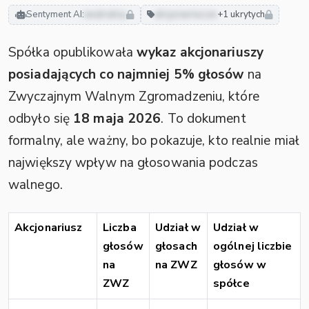
Sentyment AI:
neutralny
akcjonariusze
+1 ukrytych
Spółka opublikowała
wykaz akcjonariuszy
posiadających co najmniej 5% głosów
na
Zwyczajnym Walnym Zgromadzeniu, które
odbyło się
18 maja 2026
. To dokument
formalny, ale ważny, bo pokazuje, kto realnie miał
największy wpływ na głosowania podczas
walnego.
Akcjonariusz
Liczba
Udział w
Udział w
głosów
głosach
ogólnej liczbie
na
na ZWZ
głosów w
ZWZ
spółce