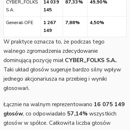
CYBER_FOLKS
14 039
87,33%
49,90%
S.A.
145
Generali OFE
1 267
7,88%
4,50%
149
W praktyce oznacza to, że podczas tego
walnego zgromadzenia zdecydowanie
dominującą pozycję miał
CYBER_FOLKS S.A.
.
Taki układ głosów sugeruje bardzo silny wpływ
jednego akcjonariusza na przebieg i wyniki
głosowań.
Łącznie na walnym reprezentowano
16 075 149
głosów
, co odpowiadało
57,14%
wszystkich
głosów w spółce. Całkowita liczba głosów