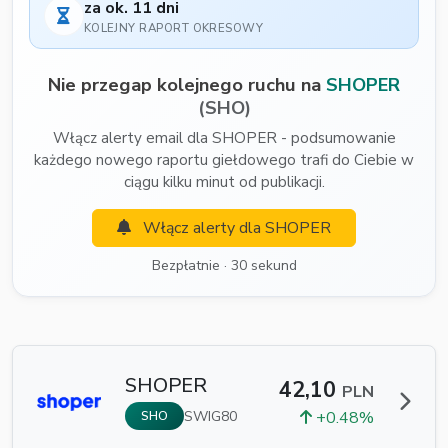
za ok. 11 dni
KOLEJNY RAPORT OKRESOWY
Nie przegap kolejnego ruchu na
SHOPER
(SHO)
Włącz alerty email dla SHOPER - podsumowanie
każdego nowego raportu giełdowego trafi do Ciebie w
ciągu kilku minut od publikacji.
Włącz alerty dla SHOPER
Bezpłatnie · 30 sekund
SHOPER
42,10
PLN
SWIG80
+0.48%
SHO