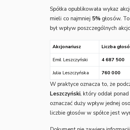
Spółka opublikowała wykaz akcj
mieli co najmniej
5%
głosów. To 
był wpływ poszczególnych akcjo
Akcjonariusz
Liczba głos
Emil Leszczyński
4 687 500
Julia Leszczyńska
760 000
W praktyce oznacza to, że pod
Leszczyński
, który oddał pona
oznaczać duży wpływ jednej oso
liczbie głosów w spółce jest wy
Dokument nie zawiera informacj