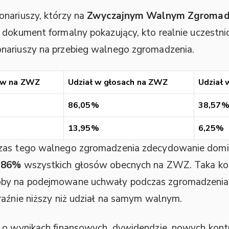
onariuszy, którzy na
Zwyczajnym Walnym Zgromadz
dokument formalny pokazujący, kto realnie uczestnic
nariuszy na przebieg walnego zgromadzenia.
ów na ZWZ
Udział w głosach na ZWZ
Udział 
86,05%
38,57
13,95%
6,25%
czas tego walnego zgromadzenia zdecydowanie domi
d
86%
wszystkich głosów obecnych na ZWZ. Taka ko
by na podejmowane uchwały podczas zgromadzenia, na
raźnie niższy niż udział na samym walnym.
i o wynikach finansowych, dywidendzie, nowych kont