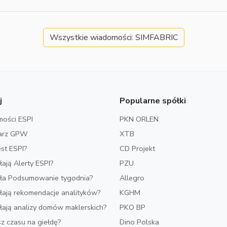
Wszystkie wiadomości: SIMFABRIC
j
Popularne spółki
ości ESPI
PKN ORLEN
arz GPW
XTB
est ESPI?
CD Projekt
ałają Alerty ESPI?
PZU
iała Podsumowanie tygodnia?
Allegro
ałają rekomendacje analityków?
KGHM
ałają analizy domów maklerskich?
PKO BP
z czasu na giełdę?
Dino Polska