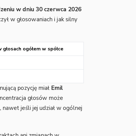
eniu w dniu 30 czerwca 2026
zył w głosowaniach i jak silny
w głosach ogółem w spółce
%
nującą pozycję miał
Emil
ncentracja głosów może
wet jeśli jej udział w ogólnej
raktach ani zmianach w