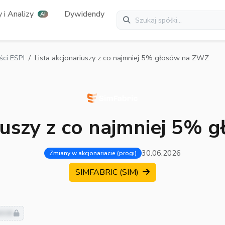
 i Analizy
Dywidendy
AI
ci ESPI
Lista akcjonariuszy z co najmniej 5% głosów na ZWZ
riuszy z co najmniej 5%
30.06.2026
Zmiany w akcjonariacie (progi)
SIMFABRIC (SIM)
usze