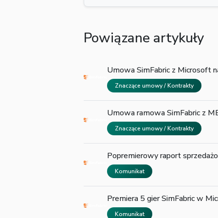
Powiązane artykuły
Umowa SimFabric z Microsoft 
Znaczące umowy / Kontrakty
Umowa ramowa SimFabric z MBF
Znaczące umowy / Kontrakty
Popremierowy raport sprzedażo
Komunikat
Premiera 5 gier SimFabric w Mic
Komunikat