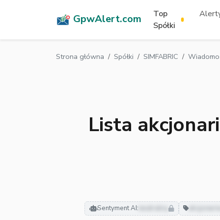
Top
Alerty
GpwAlert.com
Spółki
Strona główna
Spółki
SIMFABRIC
Wiadomoś
Lista akcjona
Sentyment AI:
neutralny
akcjonari