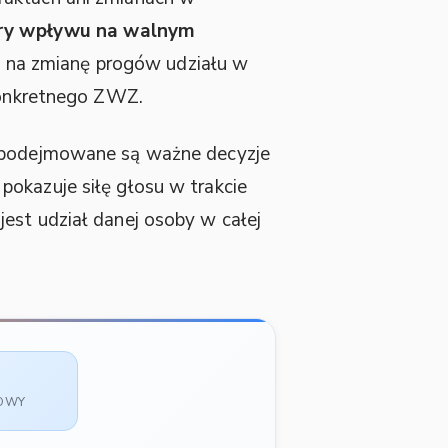
ury wpływu na walnym
też na zmianę progów udziału w
 konkretnego ZWZ.
m podejmowane są ważne decyzje
pokazuje siłę głosu w trakcie
jest udział danej osoby w całej
SOWY