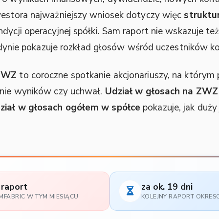
nwestora najważniejszy wniosek dotyczy więc
strukt
kondycji operacyjnej spółki. Sam raport nie wskazuje 
z jedynie pokazuje rozkład głosów wśród uczestników
ZWZ
to coroczne spotkanie akcjonariuszy, na który
zenie wyników czy uchwał.
Udział w głosach na ZWZ
ział w głosach ogółem w spółce
pokazuje, jak duży 
 raport
za ok. 19 dni
IMFABRIC W TYM MIESIĄCU
KOLEJNY RAPORT OKRE