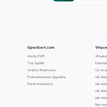
GpwAlert.com
Więce
Alerty ESPI
Wiadom
Top Spółki
Kalend
Analizy finansowe
Co to j
Podsumowanie tygodnia
Jak dzi
Panel inwestora
Jak dz
Jak dzi
Jak dzi
Nie mas