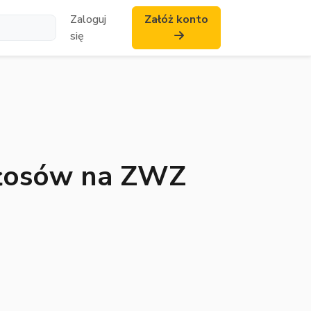
Zaloguj
Załóż konto
się
 głosów na ZWZ