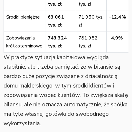
tys. zł
tys. zł
Środki pieniężne
63 061
71 950 tys.
-12,4%
tys. zł
zł
Zobowiązania
743 324
781 952
-4,9%
krótkoterminowe
tys. zł
tys. zł
W praktyce sytuacja kapitałowa wygląda
stabilnie, ale trzeba pamiętać, że w bilansie są
bardzo duże pozycje związane z działalnością
domu maklerskiego, w tym środki klientów i
zobowiązania wobec klientów. To zwiększa skalę
bilansu, ale nie oznacza automatycznie, że spółka
ma tyle własnej gotówki do swobodnego
wykorzystania.