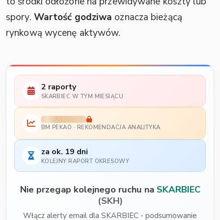
to środki odłożone na przewidywane koszty lub
spory.
Wartość godziwa
oznacza bieżącą
rynkową wycenę aktywów.
2 raporty
SKARBIEC W TYM MIESIĄCU
BM PEKAO · REKOMENDACJA ANALITYKA
za ok. 19 dni
KOLEJNY RAPORT OKRESOWY
Nie przegap kolejnego ruchu na
SKARBIEC
(SKH)
Włącz alerty email dla SKARBIEC - podsumowanie