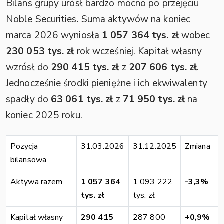
Bilans grupy urósł bardzo mocno po przejęciu
Noble Securities. Suma aktywów na koniec
marca 2026 wyniosła
1 057 364 tys. zł
wobec
230 053 tys. zł
rok wcześniej. Kapitał własny
wzrósł do
290 415 tys. zł
z
207 606 tys. zł
.
Jednocześnie środki pieniężne i ich ekwiwalenty
spadły do
63 061 tys. zł
z
71 950 tys. zł
na
koniec 2025 roku.
Pozycja
31.03.2026
31.12.2025
Zmiana
bilansowa
Aktywa razem
1 057 364
1 093 222
-3,3%
tys. zł
tys. zł
Kapitał własny
290 415
287 800
+0,9%