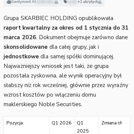
Sentyment AI:
neutralny
zyski
+1 ukrytych
Grupa SKARBIEC HOLDING opublikowała
raport kwartalny za okres od 1 stycznia do 31
marca 2026
. Dokument obejmuje zarówno dane
skonsolidowane
dla całej grupy, jak i
jednostkowe
dla samej spółki dominującej.
Najważniejszy wniosek jest taki, że grupa
pozostała zyskowna, ale wynik operacyjny był
słabszy niż rok wcześniej, głównie przez wyraźny
wzrost kosztów po włączeniu domu
maklerskiego Noble Securities.
Pozycja
Q1 2026
Q1
Zmiana r/r
2025