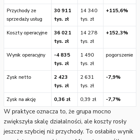
Przychody ze
30 911
14 340
+115,6%
sprzedaży usług
tys. zł
tys. zł
Koszty operacyjne
36 021
14 278
+152,3%
tys. zł
tys. zł
Wynik operacyjny
-4 835
1 490
pogorszenie
tys. zł
tys. zł
Zysk netto
2 423
2 631
-7,9%
tys. zł
tys. zł
Zysk na akcję
0,36 zł
0,39 zł
-7,7%
W praktyce oznacza to, że grupa mocno
zwiększyła skalę działalności, ale koszty rosły
jeszcze szybciej niż przychody. To osłabiło wynik