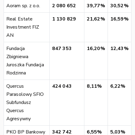
Aoram sp. z o.o.
2 080 652
39,77%
30,52%
Real Estate
1 130 829
21,62%
16,59%
Investment FIZ
AN
Fundacja
847 353
16,20%
12,43%
Zbigniewa
Juroszka Fundacja
Rodzinna
Quercus
424 043
8,11%
6,22%
Parasolowy SFIO
Subfundusz
Quercus
Agresywny
PKO BP Bankowy
342 742
6,55%
5,03%