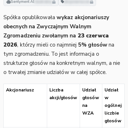
Sentyment AI:
neutralny
akcjonariusze
Spółka opublikowała
wykaz akcjonariuszy
obecnych na Zwyczajnym Walnym
Zgromadzeniu zwołanym na
23 czerwca
2026
, którzy mieli co najmniej
5% głosów
na
tym zgromadzeniu. To jest informacja o
strukturze głosów na konkretnym walnym, a nie
o trwałej zmianie udziałów w całej spółce.
Akcjonariusz
Liczba
Udział
Udział
akcji/głosów
głosów
w
na
ogólnej
WZA
liczbie
głosów