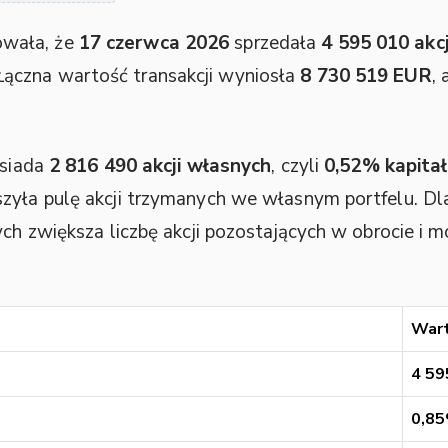
owała, że
17 czerwca 2026
sprzedała
4 595 010 akc
 Łączna wartość transakcji wyniosła
8 730 519 EUR
,
osiada
2 816 490 akcji własnych
, czyli
0,52% kapita
szyła pulę akcji trzymanych we własnym portfelu. D
ych zwiększa liczbę akcji pozostających w obrocie i 
War
4 59
0,8