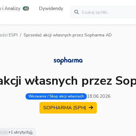
 i Analizy
Dywidendy
AI
ści ESPI
Sprzedaż akcji własnych przez Sopharma AD
akcji własnych przez S
18.06.2026
Wezwanie / Skup akcji własnych
SOPHARMA (SPH)
usze
+1 ukrytych