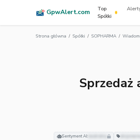
Top
Alerty
GpwAlert.com
Spółki
Strona główna
Spółki
SOPHARMA
Wiadomo
Sprzedaż 
Sentyment AI:
neutralny
akcjonari