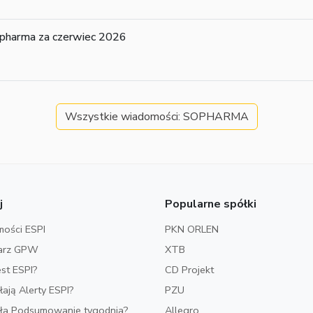
pharma za czerwiec 2026
Wszystkie wiadomości: SOPHARMA
j
Popularne spółki
ości ESPI
PKN ORLEN
arz GPW
XTB
est ESPI?
CD Projekt
ałają Alerty ESPI?
PZU
iała Podsumowanie tygodnia?
Allegro