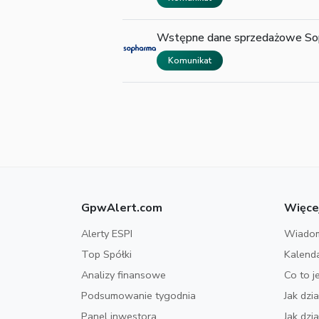
Wstępne dane sprzedażowe So
Komunikat
GpwAlert.com
Więce
Alerty ESPI
Wiadom
Top Spółki
Kalend
Analizy finansowe
Co to j
Podsumowanie tygodnia
Jak dzi
Panel inwestora
Jak dz