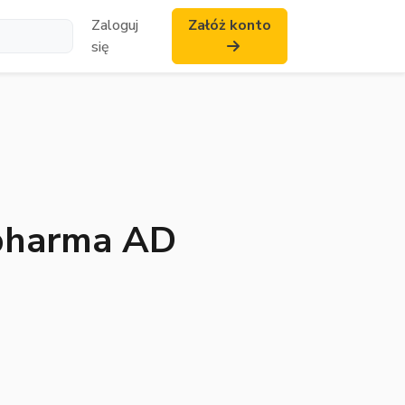
Zaloguj
Załóż konto
się
opharma AD