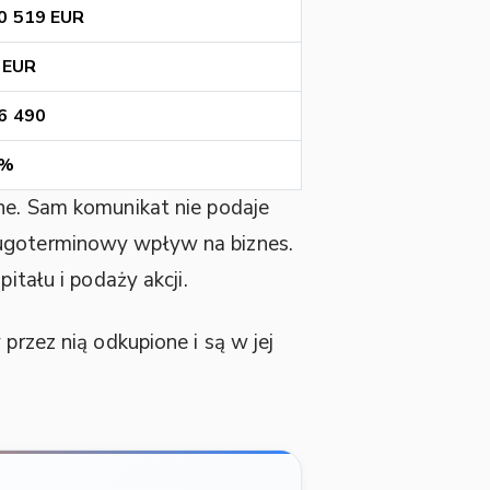
0 519 EUR
 EUR
6 490
2%
sne. Sam komunikat nie podaje
ługoterminowy wpływ na biznes.
itału i podaży akcji.
 przez nią odkupione i są w jej