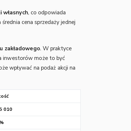
ji własnych
, co odpowiada
 a średnia cena sprzedaży jednej
łu zakładowego
. W praktyce
la inwestorów może to być
może wpływać na podaż akcji na
tość
5 010
5%