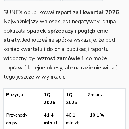
SUNEX opublikował raport za
I kwartał 2026
.
Najważniejszy wniosek jest negatywny: grupa
pokazała
spadek sprzedaży
i
pogłębienie
straty
. Jednocześnie spółka wskazuje, że pod
koniec kwartału i do dnia publikacji raportu
widoczny był
wzrost zamówień
, co może
poprawić kolejne okresy, ale na razie nie widać
tego jeszcze w wynikach.
Pozycja
1Q
1Q
Zmiana
2026
2025
Przychody
41,4
46,1
-10,1%
grupy
mln zł
mln zł