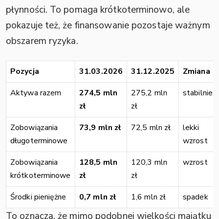
płynności. To pomaga krótkoterminowo, ale
pokazuje też, że finansowanie pozostaje ważnym
obszarem ryzyka.
Pozycja
31.03.2026
31.12.2025
Zmiana
Aktywa razem
274,5 mln
275,2 mln
stabilnie
zł
zł
Zobowiązania
73,9 mln zł
72,5 mln zł
lekki
długoterminowe
wzrost
Zobowiązania
128,5 mln
120,3 mln
wzrost
krótkoterminowe
zł
zł
Środki pieniężne
0,7 mln zł
1,6 mln zł
spadek
To oznacza, że mimo podobnej wielkości majątku