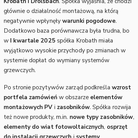
Krobath i Drolsbach
. Spółka wyjaśnia, że chodzi
głównie o działalność montażową, na którą
negatywnie wpłynęły
warunki pogodowe
.
Dodatkowo baza porównawcza była trudna, bo
w
I kwartale 2025
spółka Krobath miała
wyjątkowo wysokie przychody po zmianach w
systemie dopłat do wymiany systemów
grzewczych.
Po stronie pozytywów zarząd podkreśla
wzrost
portfela zamówień
w obszarze
elementów
montażowych PV
i
zasobników
. Spółka rozwija
też nowe produkty, m.in.
nowe typy zasobników
,
elementy do wiat fotowoltaicznych
,
osprzęt
do instalacji grzewczych
i
systemy