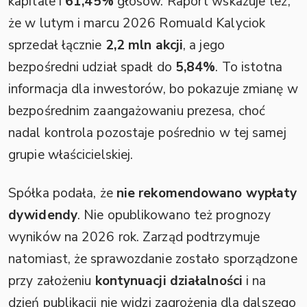
kapitale i
61,45%
głosów. Raport wskazuje też,
że w lutym i marcu 2026 Romuald Kalyciok
sprzedał łącznie
2,2 mln akcji
, a jego
bezpośredni udział spadł do
5,84%
. To istotna
informacja dla inwestorów, bo pokazuje zmianę w
bezpośrednim zaangażowaniu prezesa, choć
nadal kontrola pozostaje pośrednio w tej samej
grupie właścicielskiej.
Spółka podała, że
nie rekomendowano wypłaty
dywidendy
. Nie opublikowano też prognozy
wyników na 2026 rok. Zarząd podtrzymuje
natomiast, że sprawozdanie zostało sporządzone
przy założeniu
kontynuacji działalności
i na
dzień publikacji nie widzi zagrożenia dla dalszego