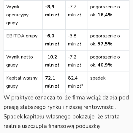
Wynik
-8,9
-7,7
pogorszenie o
operacyjny
mln zł
mln zł
ok.
16,4%
grupy
EBITDA grupy
-6,0
-3,8
pogorszenie o
mln zł
mln zł
ok.
57,5%
Wynik netto
-10,2
-7,2
pogorszenie o
grupy
mln zł
mln zł
ok.
40,9%
Kapitał własny
72,1
82,4
spadek
grupy
mln zł
mln zł*
W praktyce oznacza to, że firma wciąż działa pod
presją słabszego rynku i niższej rentowności.
Spadek kapitału własnego pokazuje, że strata
realnie uszczupla finansową poduszkę