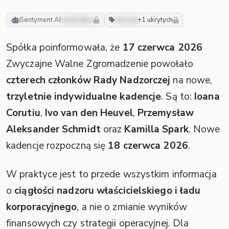
Sentyment AI:
neutralny
zarząd
+1 ukrytych
Spółka poinformowała, że
17 czerwca 2026
Zwyczajne Walne Zgromadzenie powołało
czterech członków Rady Nadzorczej
na nowe,
trzyletnie indywidualne kadencje
. Są to:
Ioana
Corutiu
,
Ivo van den Heuvel
,
Przemysław
Aleksander Schmidt
oraz
Kamilla Spark
. Nowe
kadencje rozpoczną się
18 czerwca 2026
.
W praktyce jest to przede wszystkim informacja
o
ciągłości nadzoru właścicielskiego i ładu
korporacyjnego
, a nie o zmianie wyników
finansowych czy strategii operacyjnej. Dla